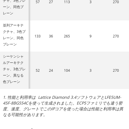
チャ、3色プレ
57
27
113
3
270
ーン、同色プ
レーン
並列アーキテ
クチャ、3色プ
133
36
265
9
270
レーン、同色
プレーン
シーケンシャ
ルアーキテク
チャ、3色プレ
52
24
104
3
270
ーン、異なる
色プレーン
1. 性能と利用率は Lattice Diamond 3.4ソフトウェアとLFE5UM-
45F-8BG554Cを使って生成されました。ECP5ファミリでも違う密
度、速度、グレートでこのIPコアを使った場合は性能と利用率は異
なる可能性があります。