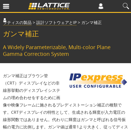
ラティスの製品
>
設計ソフトウェアとIP
>
ガンマ補正
ガンマ補正
A Widely Parameterizable, Multi-color Plane
Gamma Correction System
ガンマ補正はブラウン管
（CRT）ディスプレイなどの非
線形挙動のディスプレイシステ
ムの埋め合わせをするために画
像や映像フレームに施されるプレディストーション補正の種類で
す。CRTディスプレイの特性として、生成される輝度が入力電圧の
線形関数ではありません。代わりに輝度はガンマと呼ばれる信号振
幅の電力に比例します。ガンマ値は通常1より大きく、従ってディス