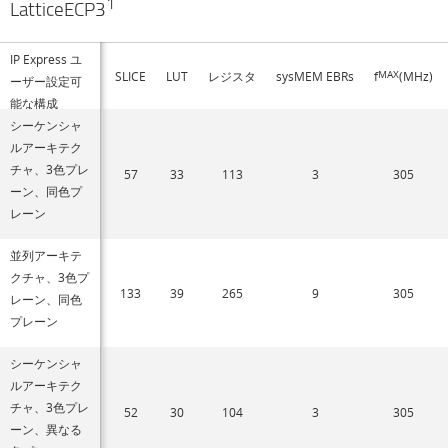
1
LatticeECP3
IP Express ユ
SLICE
LUT
レジスタ
sysMEM EBRs
f
MAX
(MHz)
ーザー設定可
能な構成
シーケンシャ
ルアーキテク
チャ、3色プレ
57
33
113
3
305
ーン、同色プ
レーン
並列アーキテ
クチャ、3色プ
133
39
265
9
305
レーン、同色
プレーン
シーケンシャ
ルアーキテク
チャ、3色プレ
52
30
104
3
305
ーン、異なる