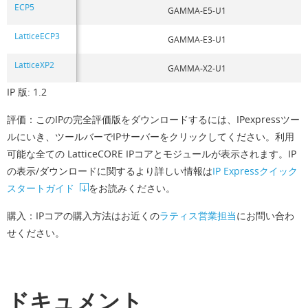
ECP5
GAMMA-E5-U1
LatticeECP3
GAMMA-E3-U1
LatticeXP2
GAMMA-X2-U1
IP 版: 1.2
評価：このIPの完全評価版をダウンロードするには、IPexpressツー
ルにいき、ツールバーでIPサーバーをクリックしてください。利用
可能な全ての LatticeCORE IPコアとモジュールが表示されます。IP
の表示/ダウンロードに関するより詳しい情報は
IP Expressクイック
スタートガイド
をお読みください。
購入：IPコアの購入方法はお近くの
ラティス営業担当
にお問い合わ
せください。
ドキュメント