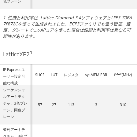
色プレーン
1. 性能と利用率は Lattice Diamond 3.4ソフトウェアとLFE3-70EA-
7F672Cを使って生成されました。ECP3ファミリでも違う密度、速
度、グレートでこのIPコアを使った場合は性能と利用率は異なる可
能性があります。
1
LatticeXP2
IP Express ユ
SLICE
LUT
レジスタ
sysMEM EBR
f
MAX
(MHz)
ーザー設定可
能な構成
シーケンシャ
ルアーキテク
チャ、3色プレ
57
27
113
3
310
ーン、同色プ
レーン
並列アーキテ
クチャ、3色プ