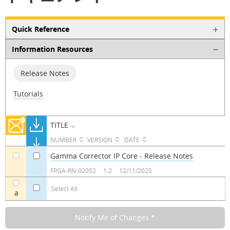
Quick Reference
Information Resources
Release Notes
Tutorials
TITLE
NUMBER
VERSION
DATE
Gamma Corrector IP Core - Release Notes
a
a
FPGA-RN-02052
1.2
12/11/2025
Select All
a