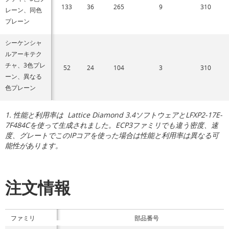
133
36
265
9
310
レーン、同色
プレーン
シーケンシャ
ルアーキテク
チャ、3色プレ
52
24
104
3
310
ーン、異なる
色プレーン
1. 性能と利用率は Lattice Diamond 3.4ソフトウェアとLFXP2-17E-
7F484Cを使って生成されました。ECP3ファミリでも違う密度、速
度、グレートでこのIPコアを使った場合は性能と利用率は異なる可
能性があります。
注文情報
ファミリ
部品番号