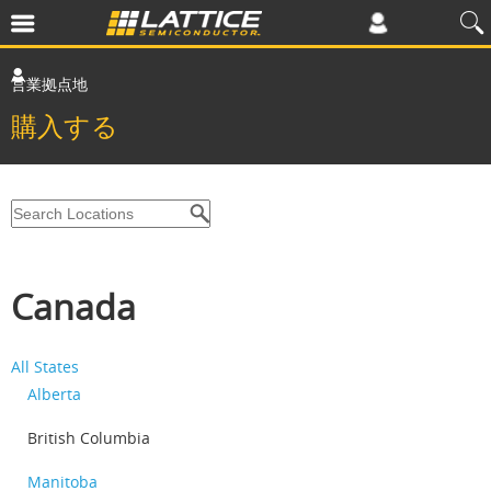
営業拠点地
購入する
Canada
All States
Alberta
British Columbia
Manitoba