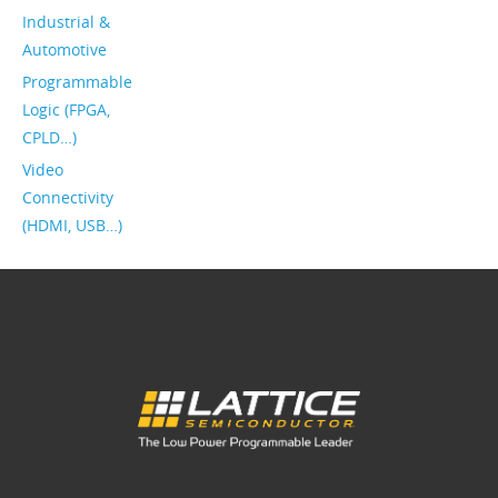
Industrial &
Automotive
Programmable
Logic (FPGA,
CPLD…)
Video
Connectivity
(HDMI, USB…)