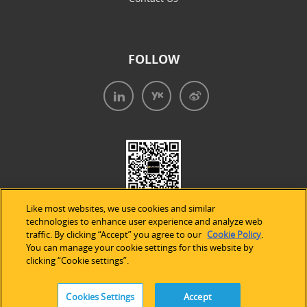
FOLLOW
Like most websites, we use cookies and similar
technologies to enhance user experience and analyze web
traffic. By clicking “Accept” you agree to our
Cookie Policy
.
You can manage your cookie settings for this website by
clicking “Cookie settings”.
法律声明
|
隐私条款
|
Cookie的使用
Cookies Settings
Accept