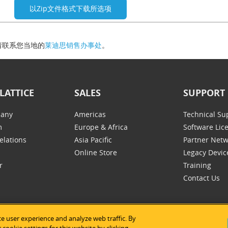
请联系您当地的
莱迪思销售办事处
。
LATTICE
SALES
SUPPORT
any
Americas
Technical Su
m
Europe & Africa
Software Lic
elations
Asia Pacific
Partner Net
Online Store
Legacy Devic
r
Training
Contact Us
e user experience and analyze web traffic. By
tice Semiconductor
|
法律声明
|
隐私条款
|
网站地图
|
Cookie的使用