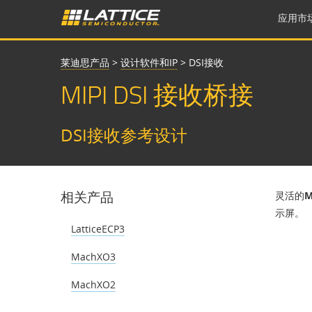
应用市
莱迪思产品
>
设计软件和IP
>
DSI接收
MIPI DSI 接收桥接
DSI接收参考设计
相关产品
灵活的M
示屏。
LatticeECP3
MachXO3
MachXO2