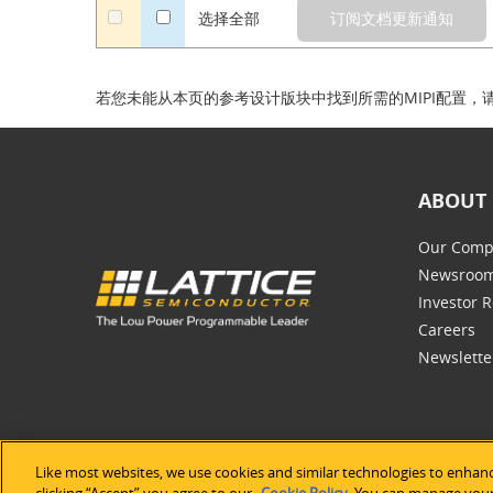
a
选择全部
若您未能从本页的参考设计版块中找到所需的MIPI配置，
ABOUT 
Our Comp
Newsroo
Investor R
Careers
Newslette
Like most websites, we use cookies and similar technologies to enhanc
©2026 Lat