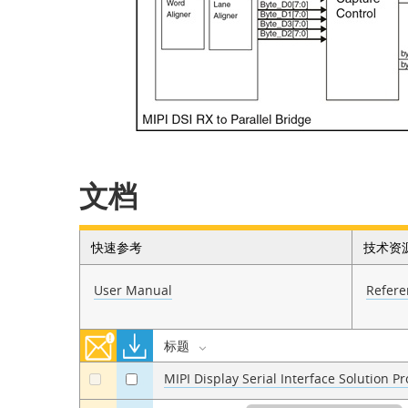
文档
快速参考
技术资
User Manual
Refere
标题
MIPI Display Serial Interface Solution P
a
a