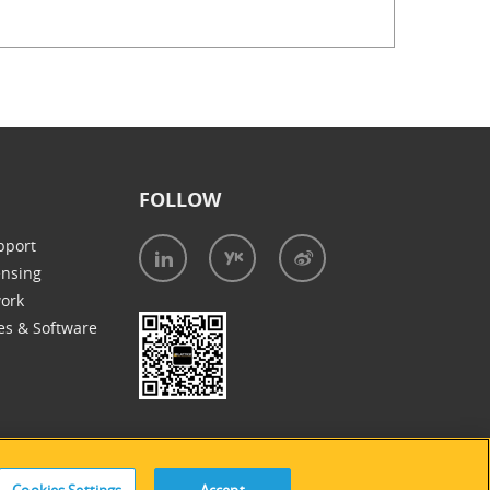
FOLLOW
pport
ensing
work
es & Software