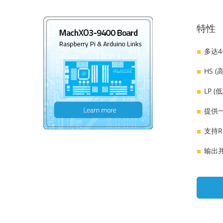
特性
多达4
HS 
LP 
提供一
支持R
输出并