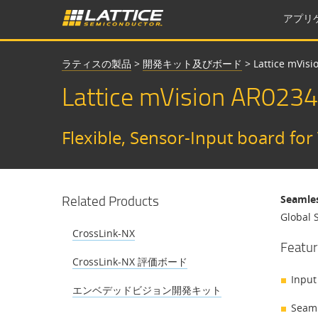
アプリ
ラティスの製品
>
開発キット及びボード
>
Lattice mVisi
Lattice mVision AR0234
Flexible, Sensor-Input board for
Related Products
Seamles
Global 
CrossLink-NX
Featur
CrossLink-NX 評価ボード
Input 
エンベデッドビジョン開発キット
Seaml