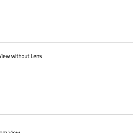
View without Lens
tom View