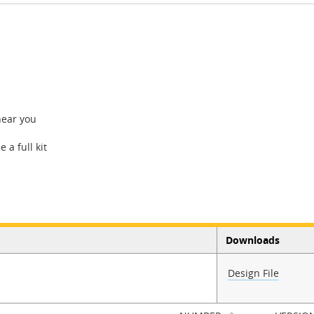
near you
 a full kit
Downloads
Design File