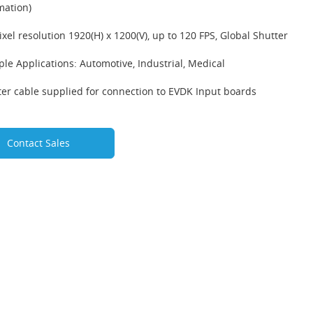
mation)
ixel resolution 1920(H) x 1200(V), up to 120 FPS, Global Shutter
le Applications: Automotive, Industrial, Medical
er cable supplied for connection to EVDK Input boards
Contact Sales