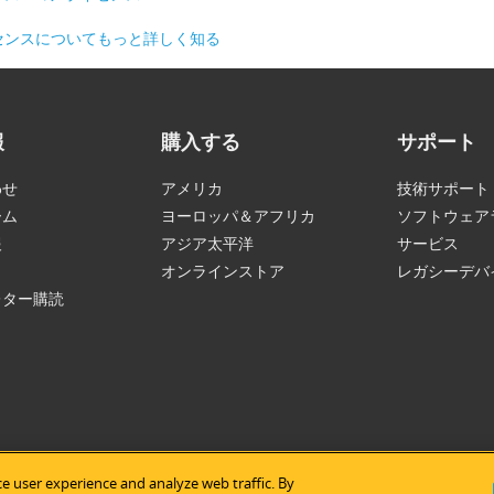
センスについてもっと詳しく知る
報
購入する
サポート
わせ
アメリカ
技術サポート
ーム
ヨーロッパ＆アフリカ
ソフトウェア
報
アジア太平洋
サービス
オンラインストア
レガシーデバ
レター購読
e user experience and analyze web traffic. By
tice Semiconductor
|
免責事項
|
プライバシープリシー
|
サイトマッ