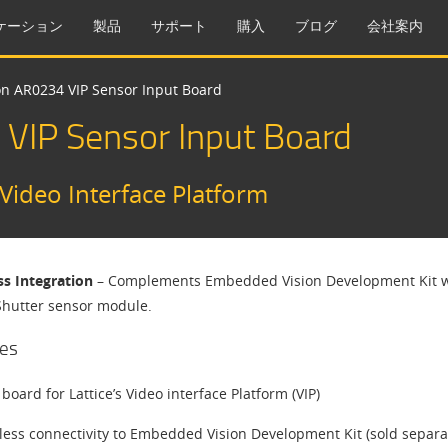
ケーション
製品
サポート
購入
ブログ
会社案内
on AR0234 VIP Sensor Input Board
 VIP Sensor Input Board
 Video Interface Platform
s Integration
– Complements Embedded Vision Development Kit wi
Shutter sensor module.
es
board for Lattice’s Video interface Platform (VIP)
ess connectivity to Embedded Vision Development Kit (sold separate