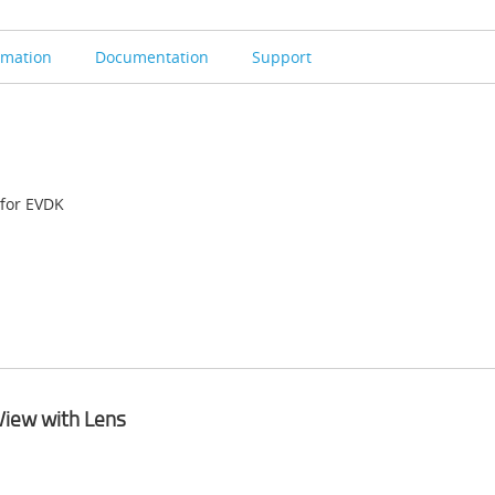
rmation
Documentation
Support
for EVDK
View with Lens