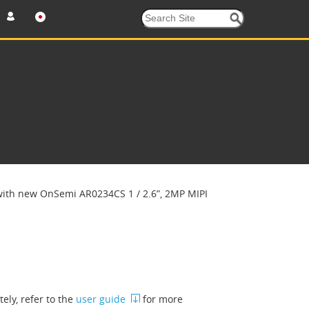
th new OnSemi AR0234CS 1 / 2.6”, 2MP MIPI
ly, refer to the
user guide
for more