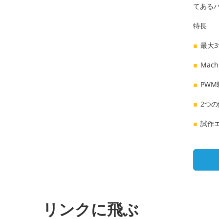
てある
特長
最大3
Mac
PW
2つ
試作エ
リンクに飛ぶ