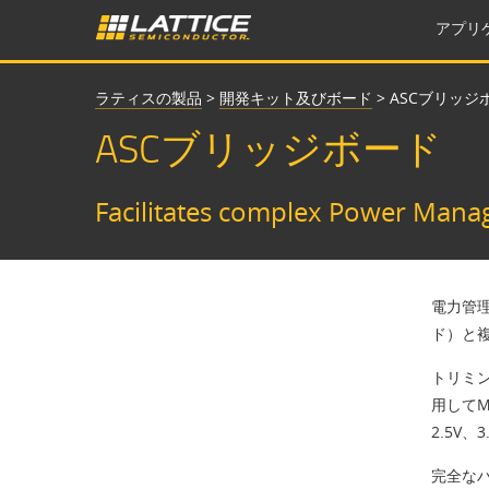
アプリ
ラティスの製品
>
開発キット及びボード
>
ASCブリッジ
ASCブリッジボード
Facilitates complex Power Mana
電力管理
ド）と複
トリミン
用してMa
2.5V
完全なハ