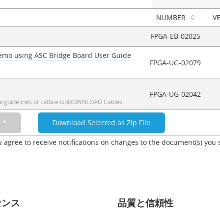
NUMBER
V
FPGA-EB-02025
emo using ASC Bridge Board User Guide
FPGA-UG-02079
FPGA-UG-02042
 guidelines of Lattice ispDOWNLOAD Cables.
u agree to receive notifications on changes to the document(s) you 
センス
品質と信頼性