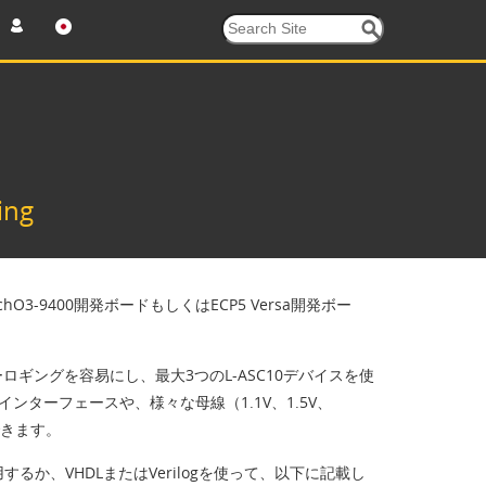
ing
9400開発ボードもしくはECP5 Versa開発ボー
ギングを容易にし、最大3つのL-ASC10デバイスを使
デバイスへのインターフェースや、様々な母線（1.1V、1.5V、
できます。
るか、VHDLまたはVerilogを使って、以下に記載し