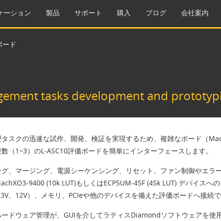
ケーション
製品
サポート
購入
ブログ
会社案内
ボード
gement tasks development and prototyp
タスクの迅速な試作、開発、検証を実現するため、複雑なボード（MachO3-
数（1~3）のL-ASC10評価ボードを簡単にインターフェースします。
グ、マージング、電源シーケンシング、リセット、ファン制御やエラーロ
chXO3-9400 (10k LUT)もしくはECP5UM-45F (45k LUT) 
、3.3V、12V）、メモリ、PCIeや他のデバイスを備えた評価ボードへ接続
ードウェア管理が、GUIを介してラティスDiamondソフトウェアを使用す