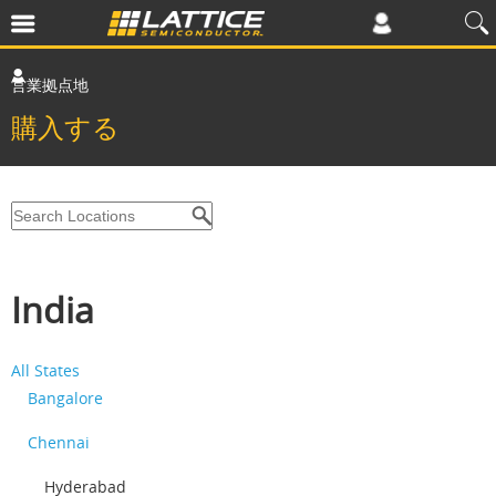
営業拠点地
購入する
India
All States
Bangalore
Chennai
Hyderabad