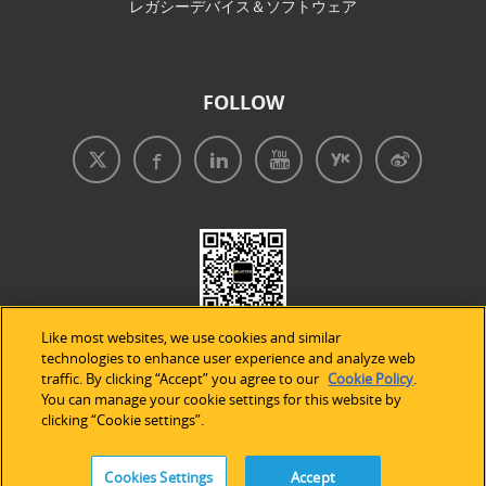
レガシーデバイス＆ソフトウェア
FOLLOW
Like most websites, we use cookies and similar
technologies to enhance user experience and analyze web
traffic. By clicking “Accept” you agree to our
Cookie Policy
.
You can manage your cookie settings for this website by
clicking “Cookie settings”.
免責事項
|
プライバシープリシー
|
クッキーの使用
Cookies Settings
Accept