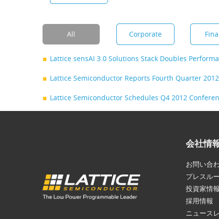
All
Corporate
Fina
Lattice sensAI 3.0 Solutions Stack Doubles Perform
Lattice Semiconductor Reports Fourth Quarter 201
Lattice Semiconductor Schedules Q4 2012 Conferen
会社情
お問い合
プレスル
投資家情
採用情報
ニュース