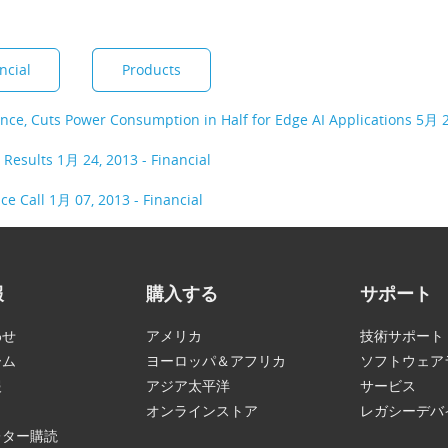
ncial
Products
ance, Cuts Power Consumption in Half for Edge AI Applications
5月 2
2 Results
1月 24, 2013 - Financial
ce Call
1月 07, 2013 - Financial
報
購入する
サポート
わせ
アメリカ
技術サポート
ーム
ヨーロッパ＆アフリカ
ソフトウェア
報
アジア太平洋
サービス
オンラインストア
レガシーデバ
レター購読