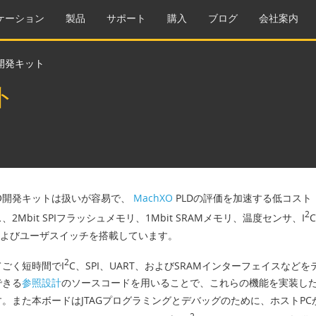
ケーション
製品
サポート
購入
ブログ
会社案内
ニ開発キット
ト
XO開発キットは扱いが容易で、
MachXO
PLDの評価を加速する低コスト・
2
、2Mbit SPIフラッシュメモリ、1Mbit SRAMメモリ、温度センサ、I
およびユーザスイッチを搭載しています。
2
ごく短時間でI
C、SPI、UART、およびSRAMインターフェイスな
できる
参照設計
のソースコードを用いることで、これらの機能を実装した
。また本ボードはJTAGプログラミングとデバッグのために、ホストPC