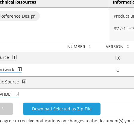
chnical Resources
Informati
Reference Design
Product B
ホワイト
NUMBER
VERSION
ource
1.0
Artwork
C
ic Source
(VHDL)
u agree to receive notifications on changes to the document(s) you 