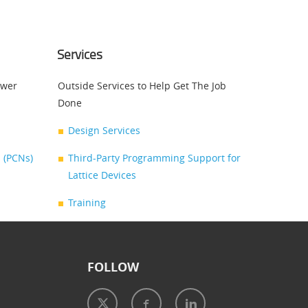
Services
swer
Outside Services to Help Get The Job
Done
Design Services
 (PCNs)
Third-Party Programming Support for
Lattice Devices
Training
FOLLOW