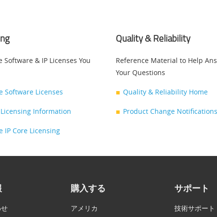
ing
Quality & Reliability
e Software & IP Licenses You
Reference Material to Help An
Your Questions
ce Software Licenses
Quality & Reliability Home
Licensing Information
Product Change Notifications
ce IP Core Licensing
報
購入する
サポート
わせ
アメリカ
技術サポート