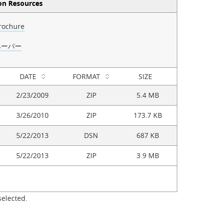
on Resources
rochure
ペーパー
DATE
FORMAT
SIZE
2/23/2009
ZIP
5.4 MB
3/26/2010
ZIP
173.7 KB
5/22/2013
DSN
687 KB
5/22/2013
ZIP
3.9 MB
selected.