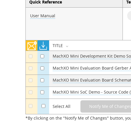
Quick Reference
Te
User Manual
TITLE
MachXO Mini Development Kit Demo S
a
a
MachXO Mini Evaluation Board Gerber 
a
a
MachXO Mini Evaluation Board Schemat
a
a
MachXO Mini SoC Demo - Source Code 
a
a
a
Select All
*By clicking on the "Notify Me of Changes" button, yo