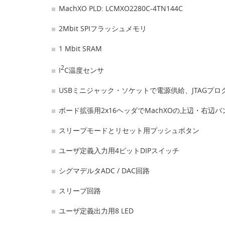
MachXO PLD: LCMXO2280C-4TN144C
2Mbit SPIフラッシュメモリ
1 Mbit SRAM
2
I
C温度センサ
USBミニジャック・ソケットで電源供給、JTAGプログ
ボード拡張用2x16ヘッダでMachXOの上辺・右辺
スリープモードとリセット用プッシュボタン
ユーザ定義入力用4ビットDIPスイッチ
シグマデルタADC / DAC回路
スリープ回路
ユーザ定義出力用8 LED