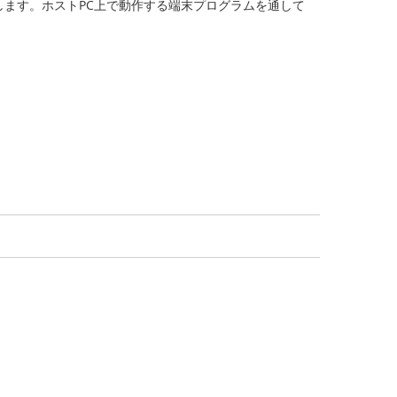
します。ホストPC上で動作する端末プログラムを通して
。