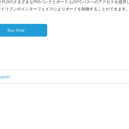
2
XO PLDのさまざまなPIOバンクとボード上のI
Cバスへのアクセスを提供
ードリブンのインターフェイスによりボードを制御することができます
Buy Now
pport