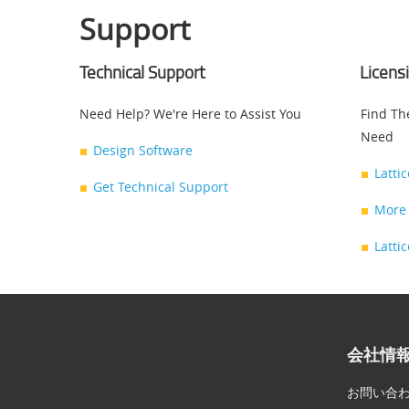
Support
Technical Support
Licens
Need Help? We're Here to Assist You
Find Th
Need
Design Software
Latti
Get Technical Support
More 
Latti
会社情
お問い合