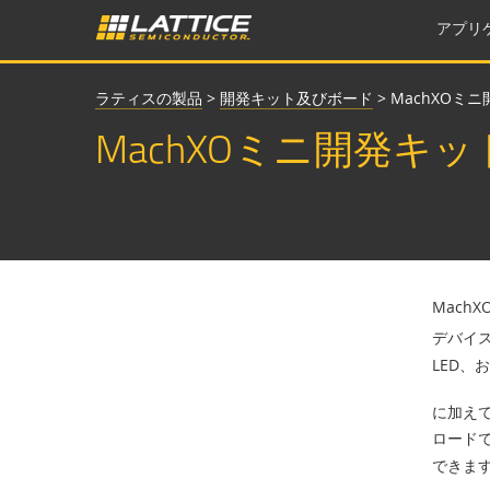
アプリ
ラティスの製品
>
開発キット及びボード
>
MachXOミ
MachXOミニ開発キッ
Mach
デバイス
LED、
に加えて
ロード
できます