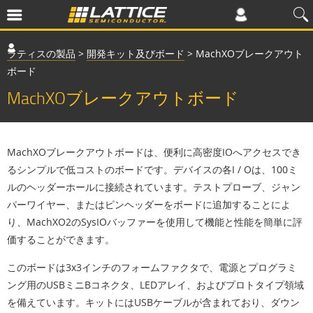
ラティスの製品
>
開発キット及びボード
>
MachXOブレークアウト
ボード
MachXOブレークアウトボード
MachXOブレークアウトボードは、便利に高密度IOへアクセスでき
るシンプルで低コストのボードです。デバイスの各I / Oは、100ミ
ルのヘッダーホールに接続されています。テストプローブ、ジャン
パーワイヤー、またはピンヘッダーをボードに追加することによ
り、MachXO2のSysIOバッファーを使用して機能と性能を簡単に評
価することができます。
このボードは3x3インチのフォームファクタで、電源とプログラミ
ング用のUSBミニBコネクタ、LEDアレイ、およびプロトタイプ領域
を備えています。キットにはUSBケーブルが含まれており、ダウン