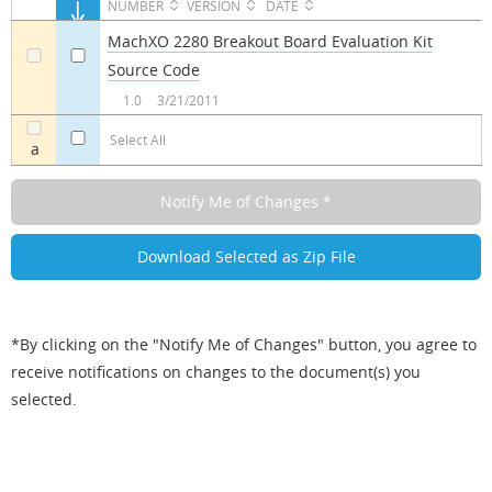
NUMBER
VERSION
DATE
MachXO 2280 Breakout Board Evaluation Kit
Source Code
a
a
1.0
3/21/2011
Select All
a
*By clicking on the "Notify Me of Changes" button, you agree to
receive notifications on changes to the document(s) you
selected.