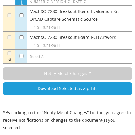
NUMBER
VERSION
DATE
MachXO 2280 Breakout Board Evaluation Kit -
OrCAD Capture Schematic Source
a
a
1.0
3/21/2011
MachXO 2280 Breakout Board PCB Artwork
a
a
1.0
3/21/2011
Select All
a
*By clicking on the "Notify Me of Changes" button, you agree to
receive notifications on changes to the document(s) you
selected.