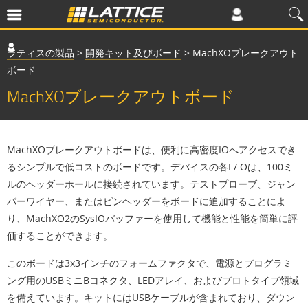
ラティスの製品
>
開発キット及びボード
>
MachXOブレークアウト
ボード
MachXOブレークアウトボード
MachXOブレークアウトボードは、便利に高密度IOへアクセスでき
るシンプルで低コストのボードです。デバイスの各I / Oは、100ミ
ルのヘッダーホールに接続されています。テストプローブ、ジャン
パーワイヤー、またはピンヘッダーをボードに追加することによ
り、MachXO2のSysIOバッファーを使用して機能と性能を簡単に評
価することができます。
このボードは3x3インチのフォームファクタで、電源とプログラミ
ング用のUSBミニBコネクタ、LEDアレイ、およびプロトタイプ領域
を備えています。キットにはUSBケーブルが含まれており、ダウン