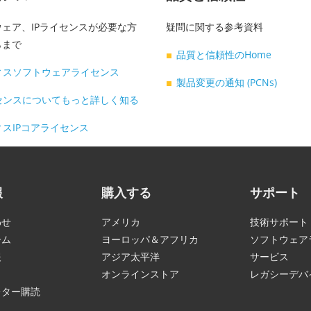
ェア、IPライセンスが必要な方
疑問に関する参考資料
らまで
品質と信頼性のHome
ィスソフトウェアライセンス
製品変更の通知 (PCNs)
センスについてもっと詳しく知る
スIPコアライセンス
報
購入する
サポート
わせ
アメリカ
技術サポート
ーム
ヨーロッパ＆アフリカ
ソフトウェア
報
アジア太平洋
サービス
オンラインストア
レガシーデバ
レター購読