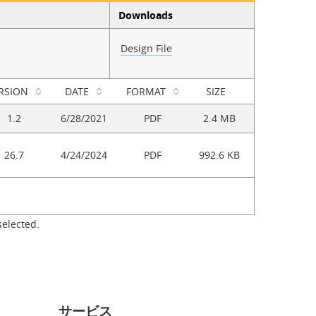
Downloads
Design File
RSION
DATE
FORMAT
SIZE
1.2
6/28/2021
PDF
2.4 MB
26.7
4/24/2024
PDF
992.6 KB
selected.
サービス