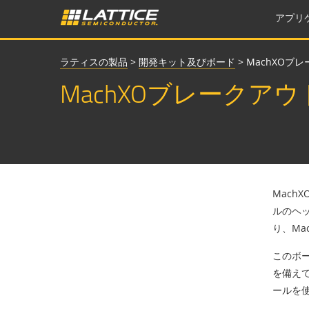
アプリ
ラティスの製品
>
開発キット及びボード
>
MachXOブ
MachXOブレークア
Mach
ルのヘ
り、Ma
このボー
を備え
ールを