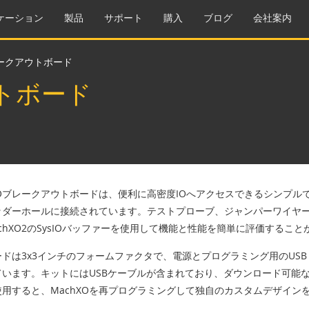
ケーション
製品
サポート
購入
ブログ
会社案内
レークアウトボード
ウトボード
XOブレークアウトボードは、便利に高密度IOへアクセスできるシンプルで低
ッダーホールに接続されています。テストプローブ、ジャンパーワイヤ
chXO2のSysIOバッファーを使用して機能と性能を簡単に評価するこ
ドは3x3インチのフォームファクタで、電源とプログラミング用のUSB
ています。キットにはUSBケーブルが含まれており、ダウンロード可能
使用すると、MachXOを再プログラミングして独自のカスタムデザイン