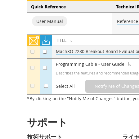
Quick Reference
Technical 
User Manual
Reference
TITLE
MachXO 2280 Breakout Board Evaluation
a
a
Programming Cable - User Guide
a
a
Describes the features and recommended usage
a
Select All
*By clicking on the "Notify Me of Changes" button, yo
サポート
技術サポート
ライ