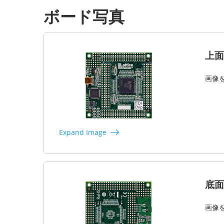
ボード写真
上面
画像
Expand Image
底面
画像