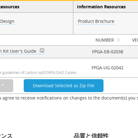
Resources
Information Resources
 Design
Product Brochure
NUMBER
VE
 Kit User's Guide
FPGA-EB-02038
FPGA-UG-02042
 guidelines of Lattice ispDOWNLOAD Cables.
u agree to receive notifications on changes to the document(s) you 
センス
品質と信頼性