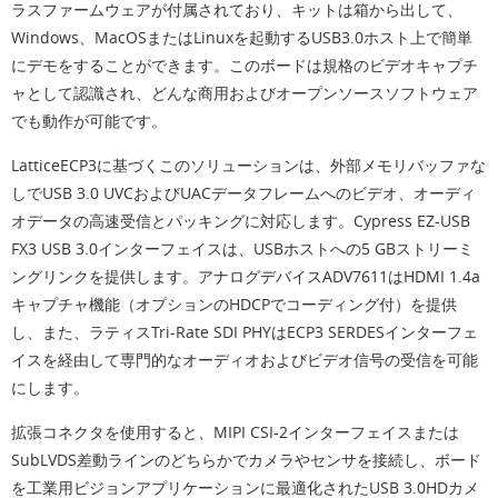
ラスファームウェアが付属されており、キットは箱から出して、
Windows、MacOSまたはLinuxを起動するUSB3.0ホスト上で簡単
にデモをすることができます。このボードは規格のビデオキャプチ
ャとして認識され、どんな商用およびオープンソースソフトウェア
でも動作が可能です。
LatticeECP3に基づくこのソリューションは、外部メモリバッファな
しでUSB 3.0 UVCおよびUACデータフレームへのビデオ、オーディ
オデータの高速受信とパッキングに対応します。Cypress EZ-USB
FX3 USB 3.0インターフェイスは、USBホストへの5 GBストリーミ
ングリンクを提供します。アナログデバイスADV7611はHDMI 1.4a
キャプチャ機能（オプションのHDCPでコーディング付）を提供
し、また、ラティスTri-Rate SDI PHYはECP3 SERDESインターフェ
イスを経由して専門的なオーディオおよびビデオ信号の受信を可能
にします。
拡張コネクタを使用すると、MIPI CSI-2インターフェイスまたは
SubLVDS差動ラインのどちらかでカメラやセンサを接続し、ボード
を工業用ビジョンアプリケーションに最適化されたUSB 3.0HDカメ