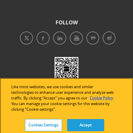
FOLLOW
Like most websites, we use cookies and similar
technologies to enhance user experience and analyze web
traffic. By clicking “Accept” you agree to our
Cookie Policy
.
You can manage your cookie settings for this website by
clicking “Cookie settings”.
免責事項
|
プライバシープリシー
|
クッキーの使用
Cookies Settings
Accept