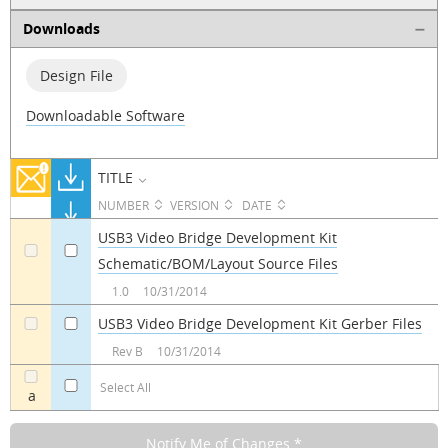
Downloads
Design File
Downloadable Software
TITLE
NUMBER
VERSION
DATE
USB3 Video Bridge Development Kit
Schematic/BOM/Layout Source Files
a
a
1.0
10/31/2014
USB3 Video Bridge Development Kit Gerber Files
a
a
Rev B
10/31/2014
Select All
a