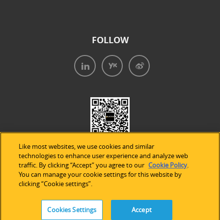
FOLLOW
Like most websites, we use cookies and similar
technologies to enhance user experience and analyze web
traffic. By clicking “Accept” you agree to our
Cookie Policy
.
You can manage your cookie settings for this website by
clicking “Cookie settings”.
法律声明
|
隐私条款
|
Cookie的使用
Cookies Settings
Accept