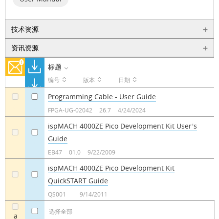
技术资源
资讯资源
标题
编号
版本
日期
Programming Cable - User Guide
a
a
FPGA-UG-02042
26.7
4/24/2024
ispMACH 4000ZE Pico Development Kit User's
Guide
a
a
EB47
01.0
9/22/2009
ispMACH 4000ZE Pico Development Kit
QuickSTART Guide
a
a
QS001
9/14/2011
选择全部
a