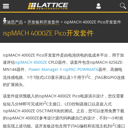
莱迪思产品
>
开发板和开发套件
>
ispMACH 4000ZE Pico开发套件
ispMACH 4000ZE Pico开发套件
ispMACH 4000ZE Pico开发套件是由电池供电的低成本平台，用于加
速评估
ispMACH 4000ZE
CPLD器件。该套件包含ispMACH 4256ZE-
MN144器件、
Power Manager II ispPAC-POWR6AT6
器件、高侧电
2
流传感电路、1个7段式LCD显示屏以及1个用于I
C、JTAG和GPIO连接
的扩展插头。
该套件提供预载入的ispMACH 4000ZE Pico电源演示设计，您仅需要
2
短短几分钟即可完成对I
C主接口、LED控制器接口以及嵌入式
ispMACH 4000ZE OSCTIMER块的测试。之后，您可以使用免费下载
的ispMACH 4000ZE参考设计源代码构建自己的设计，不到一小时就
2
能实现上述功能。该开发板还包含用于JTAG编程和实现主机到I
C接口