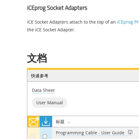
iCEprog Socket Adapters
iCE Socket Adapters attach to the top of an
iCEprog P
the iCE Socket Adapter.
文档
快速参考
Data Sheet
User Manual
标题
Programming Cable - User Guide
a
a