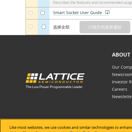
Describes the features and recommended usage
Smart Socket User Guide
a
a
a
选择全部
ABOUT 
Our Comp
Newsroo
Investor R
Careers
Newslette
Like most websites, we use cookies and similar technologies to enhanc
©2026 Lat