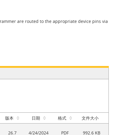
rammer are routed to the appropriate device pins via
版本
日期
格式
文件大小
26.7
4/24/2024
PDF
992.6 KB