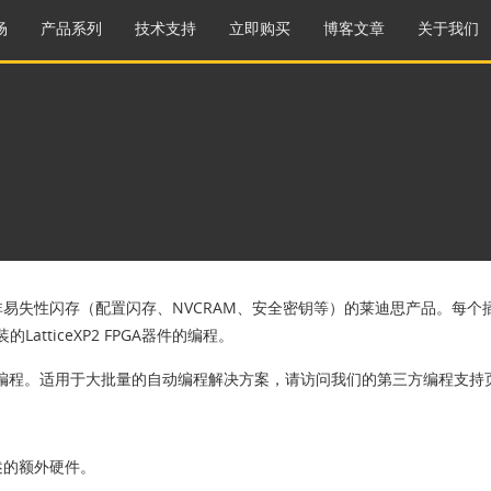
场
产品系列
技术支持
立即购买
博客文章
关于我们
易失性闪存（配置闪存、NVCRAM、安全密钥等）的莱迪思产品。每个
封装的LatticeXP2 FPGA器件的编程。
编程。适用于大批量的自动编程解决方案，请访问我们的第三方编程支持
述的额外硬件。