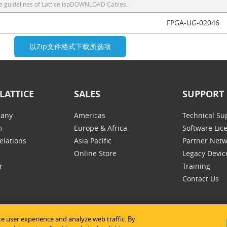
 guidelines of Lattice ispDOWNLOAD Cables.
FPGA-UG-02046
LATTICE
SALES
SUPPORT
any
Americas
Technical Su
m
Europe & Africa
Software Lic
elations
Asia Pacific
Partner Net
Online Store
Legacy Devic
r
Training
Contact Us
e user experience and analyze web traffic. By
tice Semiconductor
|
法律声明
|
隐私条款
|
网站地图
|
Cookie的使用