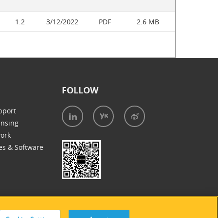
1.2
3/12/2022
PDF
2.6 MB
FOLLOW
pport
ensing
work
es & Software