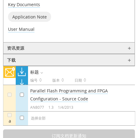
Key Documents
Application Note
User Manual
资讯资源
下载
标题
编号
版本
日期
Parallel Flash Programming and FPGA
Configuration - Source Code
a
a
AN8077
1.3
1/4/2013
选择全部
a