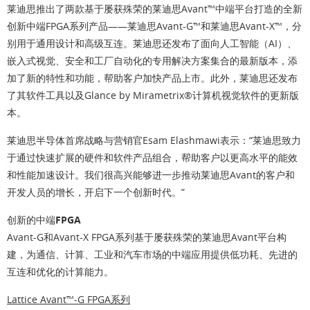
莱迪思推出了两款基于屡获殊荣的莱迪思Avant™中端平台打造的全新
创新中端FPGA系列产品——莱迪思Avant-G™和莱迪思Avant-X™，分
别用于通用设计和高级互连。莱迪思还发布了面向人工智能（AI）、
嵌入式视觉、安全和工厂自动化的专用解决方案集合的最新版本，添
加了新的特性和功能，帮助客户加快产品上市。此外，莱迪思还发布
了其软件工具以及Glance by Mirametrix®计算机视觉软件的更新版
本。
莱迪思半导体首席战略与营销官Esam Elashmawi表示：“莱迪思致力
于通过快速扩展的硬件和软件产品组合，帮助客户以更高水平的能效
和性能加速设计。我们很高兴能够进一步推动莱迪思Avant的客户和
开发人员的增长，开启下一个创新时代。”
创新的中端FPGA
Avant-G和Avant-X FPGA系列基于屡获殊荣的莱迪思Avant平台构
建，为通信、计算、工业和汽车市场的中端应用提供低功耗、先进的
互连和优化的计算能力。
Lattice Avant™-G FPGA系列