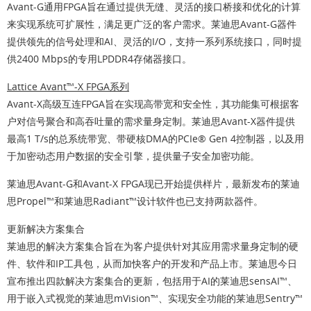
Avant-G通用FPGA旨在通过提供无缝、灵活的接口桥接和优化的计算
来实现系统可扩展性，满足更广泛的客户需求。莱迪思Avant-G器件
提供领先的信号处理和AI、灵活的I/O，支持一系列系统接口，同时提
供2400 Mbps的专用LPDDR4存储器接口。
Lattice Avant™-X FPGA系列
Avant-X高级互连FPGA旨在实现高带宽和安全性，其功能集可根据客
户对信号聚合和高吞吐量的需求量身定制。莱迪思Avant-X器件提供
最高1 T/s的总系统带宽、带硬核DMA的PCIe® Gen 4控制器，以及用
于加密动态用户数据的安全引擎，提供量子安全加密功能。
莱迪思Avant-G和Avant-X FPGA现已开始提供样片，最新发布的莱迪
思Propel™和莱迪思Radiant™设计软件也已支持两款器件。
更新解决方案集合
莱迪思的解决方案集合旨在为客户提供针对其应用需求量身定制的硬
件、软件和IP工具包，从而加快客户的开发和产品上市。莱迪思今日
宣布推出四款解决方案集合的更新，包括用于AI的莱迪思sensAI™、
用于嵌入式视觉的莱迪思mVision™、实现安全功能的莱迪思Sentry™