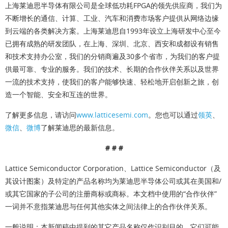
上海莱迪思半导体有限公司是全球低功耗FPGA的领先供应商，我们为
不断增长的通信、计算、工业、汽车和消费市场客户提供从网络边缘
到云端的各类解决方案。上海莱迪思自1993年设立上海研发中心至今
已拥有成熟的研发团队，在上海、深圳、北京、西安和成都设有销售
和技术支持办公室，我们的分销商遍及30多个省市，为我们的客户提
供最可靠、专业的服务。我们的技术、长期的合作伙伴关系以及世界
一流的技术支持，使我们的客户能够快速、轻松地开启创新之旅，创
造一个智能、安全和互连的世界。
了解更多信息，请访问
www.latticesemi.com
。您也可以通过
领英
、
微信
、
微博
了解莱迪思的最新信息。
# # #
Lattice Semiconductor Corporation、Lattice Semiconductor（及
其设计图案）及特定的产品名称均为莱迪思半导体公司或其在美国和/
或其它国家的子公司的注册商标或商标。本文档中使用的“合作伙伴”
一词并不意指莱迪思与任何其他实体之间法律上的合作伙伴关系。
一般说明
：本新闻稿中提到的其它产品名称仅作识别目的，它们可能