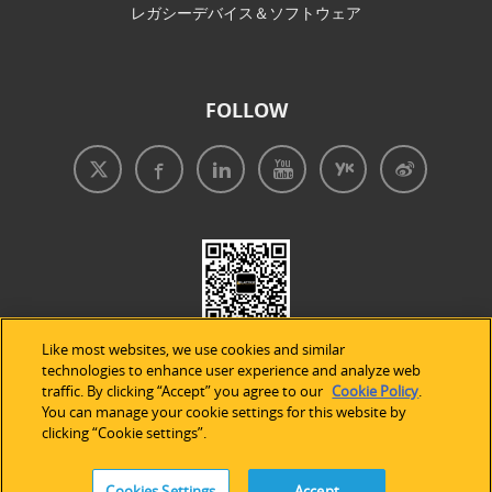
レガシーデバイス＆ソフトウェア
FOLLOW
Like most websites, we use cookies and similar
technologies to enhance user experience and analyze web
traffic. By clicking “Accept” you agree to our
Cookie Policy
.
You can manage your cookie settings for this website by
clicking “Cookie settings”.
免責事項
|
プライバシープリシー
|
クッキーの使用
Cookies Settings
Accept