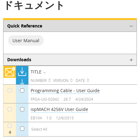
ドキュメント
Quick Reference
User Manual
Downloads
TITLE
NUMBER
VERSION
DATE
Programming Cable - User Guide
a
a
FPGA-UG-02042
26.7
4/24/2024
ispMACH 4256V User Guide
a
a
EB104
1.0
12/6/2015
Select All
a