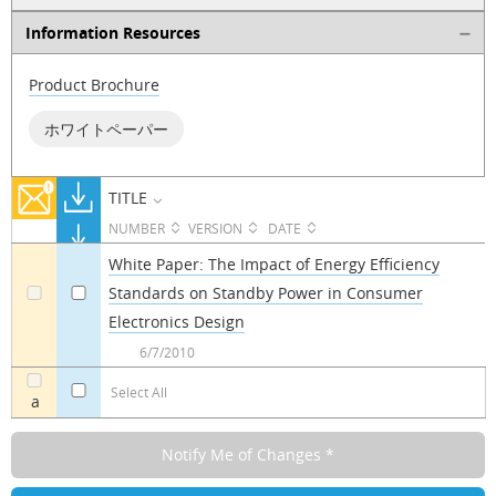
Information Resources
Product Brochure
ホワイトペーパー
TITLE
NUMBER
VERSION
DATE
White Paper: The Impact of Energy Efficiency
Standards on Standby Power in Consumer
a
a
Electronics Design
6/7/2010
Select All
a