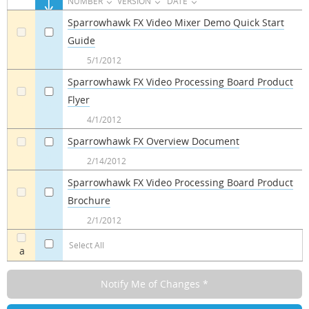
NUMBER
VERSION
DATE
Sparrowhawk FX Video Mixer Demo Quick Start
Guide
a
a
5/1/2012
Sparrowhawk FX Video Processing Board Product
Flyer
a
a
4/1/2012
Sparrowhawk FX Overview Document
a
a
2/14/2012
Sparrowhawk FX Video Processing Board Product
Brochure
a
a
2/1/2012
Select All
a