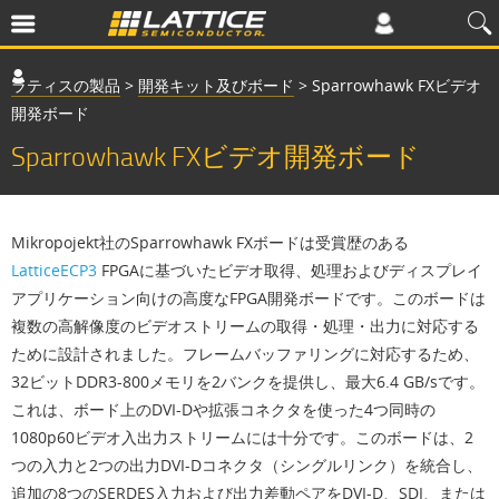
ラティスの製品
>
開発キット及びボード
>
Sparrowhawk FXビデオ
開発ボード
Sparrowhawk FXビデオ開発ボード
Mikropojekt社のSparrowhawk FXボードは受賞歴のある
LatticeECP3
FPGAに基づいたビデオ取得、処理およびディスプレイ
アプリケーション向けの高度なFPGA開発ボードです。このボードは
複数の高解像度のビデオストリームの取得・処理・出力に対応する
ために設計されました。フレームバッファリングに対応するため、
32ビットDDR3-800メモリを2バンクを提供し、最大6.4 GB/sです。
これは、ボード上のDVI-Dや拡張コネクタを使った4つ同時の
1080p60ビデオ入出力ストリームには十分です。このボードは、2
つの入力と2つの出力DVI-Dコネクタ（シングルリンク）を統合し、
追加の8つのSERDES入力および出力差動ペアをDVI-D、SDI、または