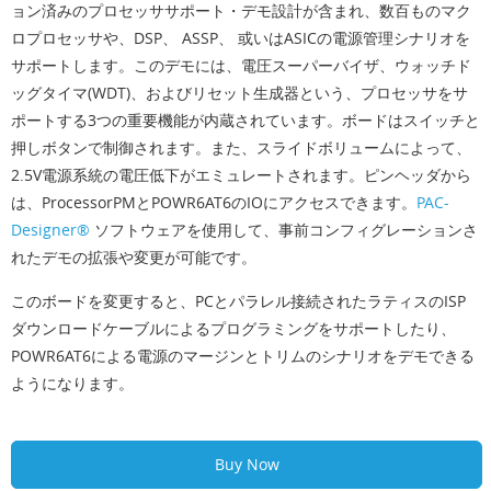
ョン済みのプロセッササポート・デモ設計が含まれ、数百ものマク
ロプロセッサや、DSP、 ASSP、 或いはASICの電源管理シナリオを
サポートします。このデモには、電圧スーパーバイザ、ウォッチド
ッグタイマ(WDT)、およびリセット生成器という、プロセッサをサ
ポートする3つの重要機能が内蔵されています。ボードはスイッチと
押しボタンで制御されます。また、スライドボリュームによって、
2.5V電源系統の電圧低下がエミュレートされます。ピンヘッダから
は、ProcessorPMとPOWR6AT6のIOにアクセスできます。
PAC-
Designer®
ソフトウェアを使用して、事前コンフィグレーションさ
れたデモの拡張や変更が可能です。
このボードを変更すると、PCとパラレル接続されたラティスのISP
ダウンロードケーブルによるプログラミングをサポートしたり、
POWR6AT6による電源のマージンとトリムのシナリオをデモできる
ようになります。
Buy Now