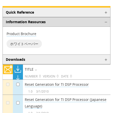
Quick Reference
Information Resources
Product Brochure
ホワイトペーパー
Downloads
TITLE
NUMBER
VERSION
DATE
Reset Generation for TI DSP Processor
a
a
1.0
3/1/2010
Reset Generation for TI DSP Processor (Japanese
Language)
a
a