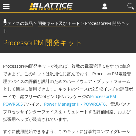
ラティスの製品
>
開発キット及びボード
>
ProcessorPM 開発キッ
ト
ProcessorPM 開発キット
ProcessorPM開発キットがあれば、複数の電源管理ICをすぐに統合
できます。このキットは汎用性に富んでおり、ProcessorPM電源管
理デバイスの評価と設計のためのハードウェア・プラットフォーム
として簡単に使用できます。キットのベースは2.5×2インチの評価ボ
ードで、鉛フリーの24ピン QFNパッケージの
ProcessorPM -
POWR605
デバイス、
Power Manager II - POWR6AT6
、電源バスと
プロセッサインターフェイスをエミュレートする評価回路、および
拡張用ヘッダが装備されています。
すぐに使用開始できるよう、このキットには事前コンフィグレーシ