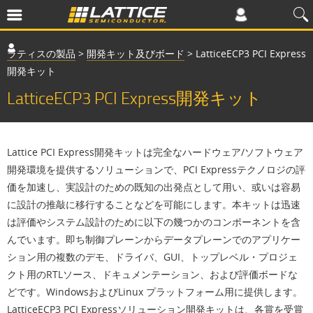
ラティスの製品
>
開発キット及びボード
>
LatticeECP3 PCI Express
開発キット
LatticeECP3 PCI Express開発キット
Lattice PCI Express開発キットは完全なハードウェア/ソフトウェア
開発環境を提供するソリューションで、PCI Expressテクノロジの評
価を加速し、実設計のための既知の出発点として用い、或いは容易
に設計の推敲に移行することなどを可能にします。本キットは迅速
は評価やシステム設計のために以下の幾つかのコンポーネントを含
んでいます。即ち制御プレーンからデータプレーンでのアプリケー
ション用の複数のデモ、ドライバ、GUI、トップレベル・プロジェ
クト用のRTLソース、ドキュメンテーション、および評価ボードな
どです。WindowsおよびLinux プラットフォーム用に提供します。
LatticeECP3 PCI Expressソリューション開発キットは、各賞を受賞