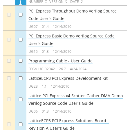
NUMBER
VERSION
DATE
PCI Express Throughput Demo Verilog Source
Code User's Guide
a
a
UG07
01.4
12/14/2010
PCI Express Basic Demo Verilog Source Code
User's Guide
a
a
UG15
01.3
12/14/2010
Programming Cable - User Guide
a
a
FPGA-UG-02042
26.7
4/24/2024
LatticeECP3 PCI Express Development Kit
a
a
UG28
1.1
12/14/2010
Lattice PCI Express x4 Scatter-Gather DMA Demo
Verilog Source Code User's Guide
a
a
UG06
01.3
12/14/2010
LatticeECP3 PCI Express Solutions Board -
Revision A User's Guide
a
a