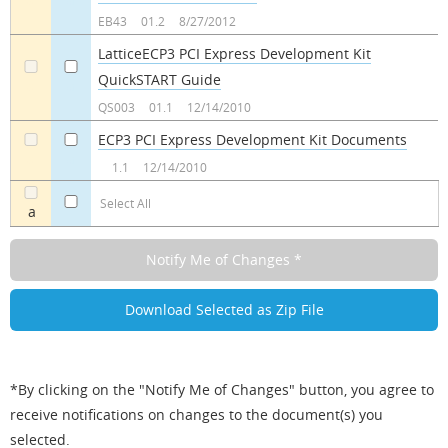
EB43
01.2
8/27/2012
LatticeECP3 PCI Express Development Kit
QuickSTART Guide
a
a
QS003
01.1
12/14/2010
ECP3 PCI Express Development Kit Documents
a
a
1.1
12/14/2010
Select All
a
*By clicking on the "Notify Me of Changes" button, you agree to
receive notifications on changes to the document(s) you
selected.