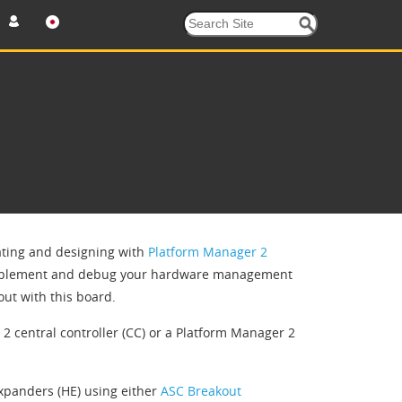
uating and designing with
Platform Manager 2
 implement and debug your hardware management
ut with this board.
2 central controller (CC) or a Platform Manager 2
expanders (HE) using either
ASC Breakout