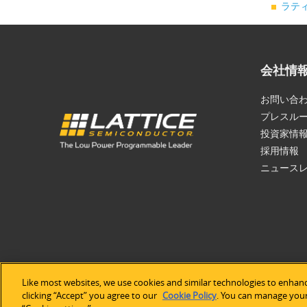
ラティ
会社情
お問い合
プレスル
投資家情
採用情報
ニュース
Like most websites, we use cookies and similar technologies to enhanc
©2026 Lat
clicking “Accept” you agree to our
Cookie Policy
. You can manage your 