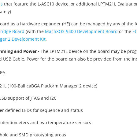
ds
that feature the L-ASC10 device, or additional LPTM21L Evaluatio
ately).
oard as a hardware expander (HE) can be managed by any of the fo
ridge Board
(with the
MachXO3-9400 Development Board
or the
EC
er 2 Development Kit
.
mming and Power -
The LPTM21L device on the board may be prog
d USB Cable. Power for the board can also be provided from the i
es
1L (100-Ball caBGA Platform Manager 2 device)
USB support of JTAG and I2C
er defined LEDs for sequence and status
otentiometers and two temperature sensors
hole and SMD prototyping areas