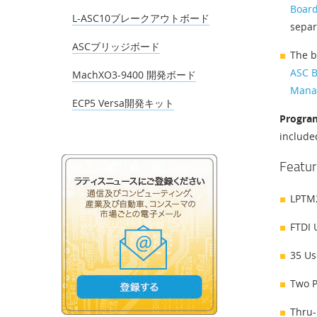
Boar
L-ASC10ブレークアウトボード
separ
ASCブリッジボード
The b
ASC B
MachXO3-9400 開発ボード
Manag
ECP5 Versa開発キット
Progra
include
Featur
LPTM2
FTDI 
35 Us
Two P
Thru-