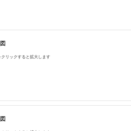
図
をクリックすると拡大します
図