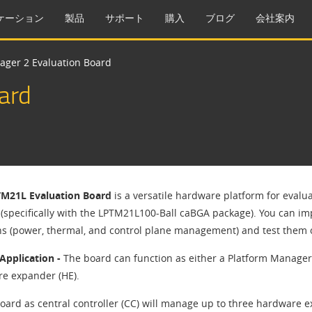
ケーション
製品
サポート
購入
ブログ
会社案内
ager 2 Evaluation Board
ard
TM21L Evaluation Board
is a versatile hardware platform for eval
(specifically with the LPTM21L100-Ball caBGA package). You can
ns (power, thermal, and control plane management) and test them o
Application -
The board can function as either a Platform Manager 
e expander (HE).
oard as central controller (CC) will manage up to three hardware 