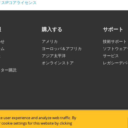
スIPコアライセンス
報
購入する
サポート
わせ
アメリカ
技術サポート
ーム
ヨーロッパ＆アフリカ
ソフトウェア
報
アジア太平洋
サービス
オンラインストア
レガシーデバ
レター購読
e user experience and analyze web traffic. By
tice Semiconductor
|
免責事項
|
プライバシープリシー
|
サイトマッ
cookie settings for this website by clicking