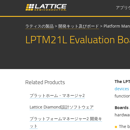
アプリ
ラティスの製品
>
開発キット及びボード
>
Platform Man
LPTM21L Evaluation Bo
Related Products
The LP
devices
プラットホーム・マネージャ2
functio
Lattice Diamond設計ソフトウェア
Boards 
hardwar
プラットフォームマネージャー2 開発キ
ット
The b