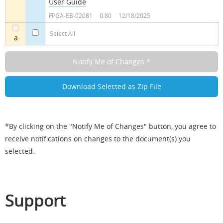
User Guide
a
a
FPGA-EB-02081
0.80
12/18/2025
Select All
a
*By clicking on the "Notify Me of Changes" button, you agree to
receive notifications on changes to the document(s) you
selected.
Support