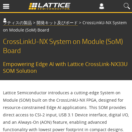
ラティスの製品
>
開発キット及びボード
>
CrossLinkU-NX System
on Module (SoM) Board
CrossLinkU-NX System on Module (SoM)
Board
Empowering Edge AI with Lattice CrossLink-NX33U
SOM Solution
Lattice Semiconductor introduces a cutting-edge System on
Module (SOM) built on the CrossLinkU-NX FPGA, designed for
resource-constrained Edge AI applications. This SOM provides
direct access to CSI-2 input, USB 3.1 Device interface, digital I/O,
and an Always-On (AON) feature, enabling advanced
functionality with lowest power footprint in compact designs.