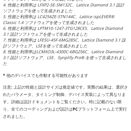
4. 性能と利用率は LFXP2-5E-5M132C、Lattice Diamond 3.1 設計
ソフトウェアを使って生成されました
5. 性能と利用率は LC4256ZE-5TN144C、Lattice ispLEVER®
Classic 1.4 ソフトウェアを使って生成されました
6. 性能と利用率は LPTM10-1247-3TG128CES、Lattice Diamond
3.1 設計ソフトウェアを使って生成されました
7. 性能と利用率は LFE5U-45F-6MG285C、Lattice Diamond 3.1 設
計ソフトウェア、LSEを使って生成されました
8. 性能と利用率はLCMXO3L-4300C-6BG256C、Lattice Diamond
3.1 設計ソフトウェア、LSE、Synplify Pro®.を使って生成されまし
た
* 他のデバイスでも作動する可能性があります
注意
: 上記の性能と設計サイズは推定値です。実際の結果は、選択さ
れたパラメータ、タイミング制御、デバイス実装によって異なりま
す。詳細は設計ドキュメントをご覧ください。特に記載のない限
り、全てのコーディングおよび設計はPCプラットフォーム上で実行
されました。