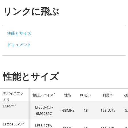
リンクに飛ぶ
性能とサイズ
ドキュメント
性能とサイズ
デバイスファ
*
検証デバイス
性能
I/Oピン
利用率
改
ミリ
7
ECP5™
LFE5U-45F-
>33MHz
18
198 LUTs
5
6MG285C
LatticeECP3™
LFE3-17EA-