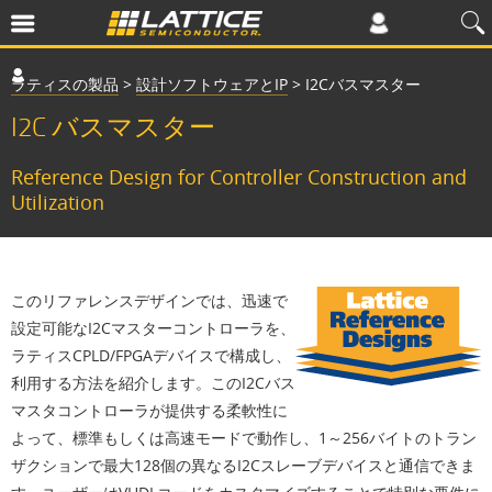
ラティスの製品
>
設計ソフトウェアとIP
>
I2Cバスマスター
I2C バスマスター
Reference Design for Controller Construction and
Utilization
このリファレンスデザインでは、迅速で
設定可能なI2Cマスターコントローラを、
ラティスCPLD/FPGAデバイスで構成し、
利用する方法を紹介します。このI2Cバス
マスタコントローラが提供する柔軟性に
よって、標準もしくは高速モードで動作し、1～256バイトのトラン
ザクションで最大128個の異なるI2Cスレーブデバイスと通信できま