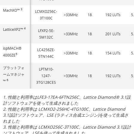
3
MachXO™
LCMXO256C-
>33MHz
18
192 LUTs
5
3T100C
4
LatticeXP2™
LFXP2-5E-
>33MHz
18
201 LUTs
5
5M132C
ispMACH®
LC4256ZE-
>33MHz
18
154 LUTs
5
5
4000ZE
5TN144C
プラットフォ
LPTM10-
ームマネジャ
1247-
>33MHz
18
192 LUTs
5
6
™
3TG128CES
1. 性能と利用率はLFE3-17EA-6FTN256C、Lattice Diamond® 3.1設
計ソフトウェアを使って生成されました
2. 性能と利用率は LCMXO2-256HC-4TG100C、Lattice Diamond
3.1設計ソフトウェア、LSE (ラティス合成エンジン)を使って生成さ
れました
3. 性能と利用率は LCMXO256C-3T100C、Lattice Diamond 3.1設計
ソフトウェア、LSEを使って生成されました