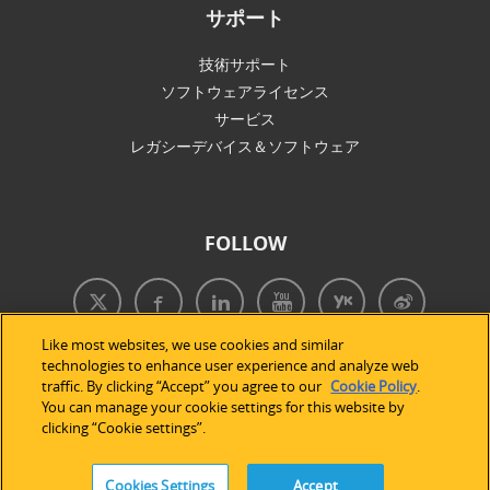
サポート
技術サポート
ソフトウェアライセンス
サービス
レガシーデバイス＆ソフトウェア
FOLLOW
Like most websites, we use cookies and similar
technologies to enhance user experience and analyze web
traffic. By clicking “Accept” you agree to our
Cookie Policy
.
You can manage your cookie settings for this website by
clicking “Cookie settings”.
Cookies Settings
Accept