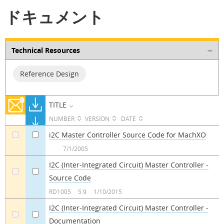
ドキュメント
Technical Resources
Reference Design
TITLE
NUMBER
VERSION
DATE
i2C Master Controller Source Code for MachXO
a
a
7/1/2005
I2C (Inter-Integrated Circuit) Master Controller -
Source Code
a
a
RD1005
5.9
1/10/2015
I2C (Inter-Integrated Circuit) Master Controller -
Documentation
a
a