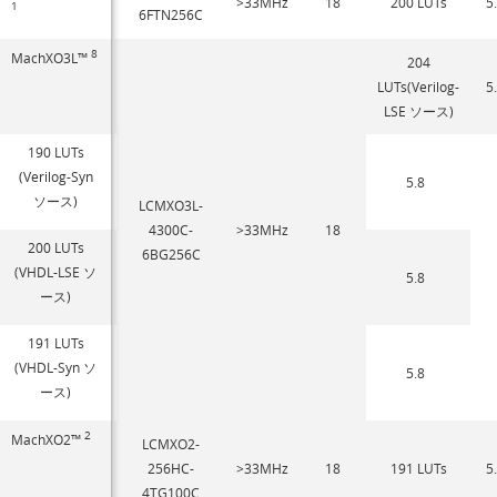
>33MHz
18
200 LUTs
5
1
6FTN256C
8
MachXO3L™
204
LUTs(Verilog-
5
LSE ソース)
190 LUTs
(Verilog-Syn
5.8
ソース)
LCMXO3L-
4300C-
>33MHz
18
200 LUTs
6BG256C
(VHDL-LSE ソ
5.8
ース)
191 LUTs
(VHDL-Syn ソ
5.8
ース)
2
MachXO2™
LCMXO2-
256HC-
>33MHz
18
191 LUTs
5
4TG100C