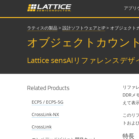
アプリ
ラティスの製品
>
設計ソフトウェアとIP
>
オブジェクト
オブジェクトカウン
Lattice sensAIリファレンスデ
Related Products
リファレ
DDRメ
ECP5 / ECP5-5G
えて表
CrossLink-NX
このリフ
トおよび
CrossLink
特長