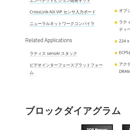
エンベデッドビジョン開発キット
オブ
CrossLink-NX VIP センサ入力ボード
ラテ
ニューラルネットワークコンパイラ
ティ
Related Applications
224 
ECP
ラティス sensAI スタック
アク
ビデオインターフェースプラットフォー
DR
ム
ブロックダイアグラム