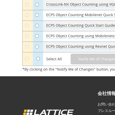
CrossLink-NX Object Counting using VG
a
a
ECP5 Object Counting Mobilenet Quick 
a
a
ECP5 Object Counting Quick Start Guid
a
a
ECP5 Object Counting using Mobilenetv
a
a
ECP5 Object Counting using Resnet Qui
a
a
a
Select All
*By clicking on the "Notify Me of Changes" button, yo
会社情
お問い合
プレスル