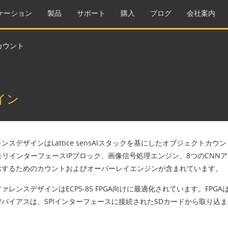
ケーション
製品
サポート
購入
ブログ
会社案内
カウント
ト
ザイン
ンスデザインはLattice sensAIスタックを基にしたオブジェクトカ
モリインターフェースIPブロック、画像信号処理エンジン、8つのCN
示するためのカウントおよびオーバーレイエンジンが含まれています。
ァレンスデザインはECP5-85 FPGA向けに最適化されています。FP
バイアスは、SPIインターフェースに接続されたSDカードから取り込