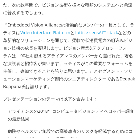
た。次の数年間で、ビジョン技術を様々な種類のシステムへと急速
に普及するでしょう。
『Embedded Vision Allianceの活動的なメンバーの一員として、ラ
ティスは
Video Interface Platform
と
Lattice sensAI™ stack
などの
革新的なソリューションを通じて、柔軟で低消費電力の組込みビジ
ョン技術の成長を実現します。ビジョン産業&テクノロジーフォー
ラムは、90社を越えるアライアンスのメンバーから選ばれた、著名
な演説者と招待客が集います。ラティスがこの重要なフォーラムを
主催し、参加できることを誇りに思います。』とセグメント・ソリ
ューションマーケティング部門のシニアディレクターであるDeepak
Boppana氏は語ります。
プレゼンテーションのテーマは以下を含みます：
アライアンスの2018年コンピュータビジョンディベロッパー調査
の最新結果
病院やヘルスケア施設での高齢患者のリスクを軽減するためにコ