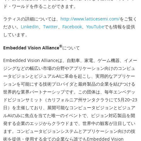
ド・ワールドを作ることができます。
ラティスの詳細については、
http://www.latticesemi.com/
をご覧く
ださい。
LinkedIn
、
Twitter
、
Facebook
、
YouTube
でも情報を提供
しています。
®
Embedded Vision Alliance
について
Embedded Vision Allianceは、自動車、家電、ゲーム機器、イメー
ジングなどの幅広い市場の分野やアプリケーション向けのコンピュ
ータビジョンとビジュアルAIに革命を起こし、実用的なアプリケー
ションを可能にする技術プロバイダと最終製品の企業を結びつける
世界的な業界パートナーシップです。この団体は、毎年エンベデッ
ドビジョンサミット（カリフォルニア州サンタクララにて5月20~23
日）を主催しており、展開可能なコンピュータビジョンとビジュア
ルAIのみに焦点を当てた唯一のイベントで、ビジョン対応製品を開
発する企業のエッジからクラウドまで、世界中の観客が注目してい
ます。コンピュータビジョンシステムとアプリケーション向けの技
術を提供・使用する全ての企業なら誰でもEmbedded Vision