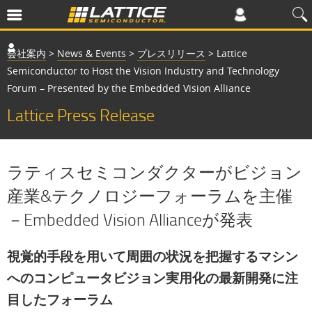
会社案内
>
News & Events
>
プレスリリース
>
Lattice
Semiconductor to Host the Vision Industry and Technology
Forum – Presented by the Embedded Vision Alliance
Lattice Press Release
ラティスセミコンダクターがビジョン
産業&テクノロジーフォーラムを主催
－Embedded Vision Allianceが発表
視覚的手段を用いて周囲の状況を把握するマシン
へのコンピュータビジョン実用化の最新開発に注
目したフォーラム