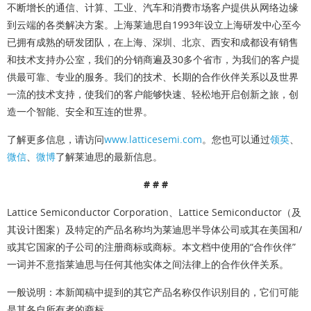
不断增长的通信、计算、工业、汽车和消费市场客户提供从网络边缘
到云端的各类解决方案。上海莱迪思自1993年设立上海研发中心至今
已拥有成熟的研发团队，在上海、深圳、北京、西安和成都设有销售
和技术支持办公室，我们的分销商遍及30多个省市，为我们的客户提
供最可靠、专业的服务。我们的技术、长期的合作伙伴关系以及世界
一流的技术支持，使我们的客户能够快速、轻松地开启创新之旅，创
造一个智能、安全和互连的世界。
了解更多信息，请访问
www.latticesemi.com
。您也可以通过
领英
、
微信
、
微博
了解莱迪思的最新信息。
# # #
Lattice Semiconductor Corporation、Lattice Semiconductor（及
其设计图案）及特定的产品名称均为莱迪思半导体公司或其在美国和/
或其它国家的子公司的注册商标或商标。本文档中使用的“合作伙伴”
一词并不意指莱迪思与任何其他实体之间法律上的合作伙伴关系。
一般说明
：本新闻稿中提到的其它产品名称仅作识别目的，它们可能
是其各自所有者的商标。