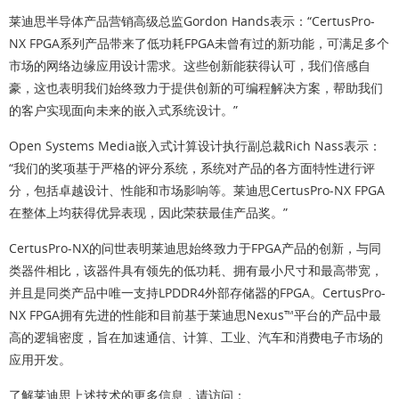
莱迪思半导体产品营销高级总监Gordon Hands表示：“CertusPro-
NX FPGA系列产品带来了低功耗FPGA未曾有过的新功能，可满足多个
市场的网络边缘应用设计需求。这些创新能获得认可，我们倍感自
豪，这也表明我们始终致力于提供创新的可编程解决方案，帮助我们
的客户实现面向未来的嵌入式系统设计。”
Open Systems Media嵌入式计算设计执行副总裁Rich Nass表示：
“我们的奖项基于严格的评分系统，系统对产品的各方面特性进行评
分，包括卓越设计、性能和市场影响等。莱迪思CertusPro-NX FPGA
在整体上均获得优异表现，因此荣获最佳产品奖。”
CertusPro-NX的问世表明莱迪思始终致力于FPGA产品的创新，与同
类器件相比，该器件具有领先的低功耗、拥有最小尺寸和最高带宽，
并且是同类产品中唯一支持LPDDR4外部存储器的FPGA。CertusPro-
NX FPGA拥有先进的性能和目前基于莱迪思Nexus™平台的产品中最
高的逻辑密度，旨在加速通信、计算、工业、汽车和消费电子市场的
应用开发。
了解莱迪思上述技术的更多信息，请访问：