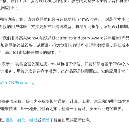
经网络IP核、软件工具、参考设计和定制化设计服务的完整技术集合，旨在
联网应用中。
络边缘计算。该方案经优化具有超低功耗（1mW-1W）、封装尺寸小（5.5 mm
衔接的用户体验，支持更多神经网络模型、机器学习框架，缩短设计周期
我们非常高兴sensAI能获得Electronics Industry Award
加到网络边缘设备，从而最小化发送到云端进行处理的数据量，降低成本。
满足IoT市场快速增长的需要。”
amh Marriott表示：“功能全面的莱迪思sensAI包括了评估、开发和部署基于
设计服务，尽管此次评选竞争激烈，该产品还是脱颖而出。它的应用非常广
m/zh-CN/Products
。
程器件的领先供应商。我们为不断增长的通信、计算、工业、汽车和消费市场
户能够快速、轻松地开启创新之旅，创造一个智能、安全和互连的世界。
通过
领英
、
微信
、
微博
或
优酷
了解莱迪思的最新信息。