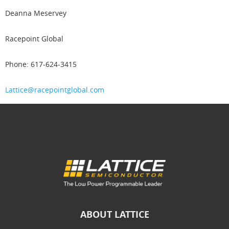
Deanna Meservey
Racepoint Global
Phone: 617-624-3415
Lattice@racepointglobal.com
ABOUT LATTICE