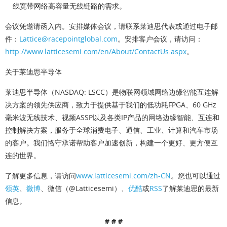
线宽带网络高容量无线链路的需求。
会议凭邀请函入内。安排媒体会议，请联系莱迪思代表或通过电子邮
件：
Lattice@racepointglobal.com
。安排客户会议，请访问：
http://www.latticesemi.com/en/About/ContactUs.aspx
。
关于莱迪思半导体
莱迪思半导体（NASDAQ: LSCC）是物联网领域网络边缘智能互连解
决方案的领先供应商，致力于提供基于我们的低功耗FPGA、60 GHz
毫米波无线技术、视频ASSP以及各类IP产品的网络边缘智能、互连和
控制解决方案，服务于全球消费电子、通信、工业、计算和汽车市场
的客户。我们恪守承诺帮助客户加速创新，构建一个更好、更方便互
连的世界。
了解更多信息，请访问
www.latticesemi.com/zh-CN
。您也可以通过
领英
、
微博
、微信（@Latticesemi）、
优酷
或
RSS
了解莱迪思的最新
信息。
# # #