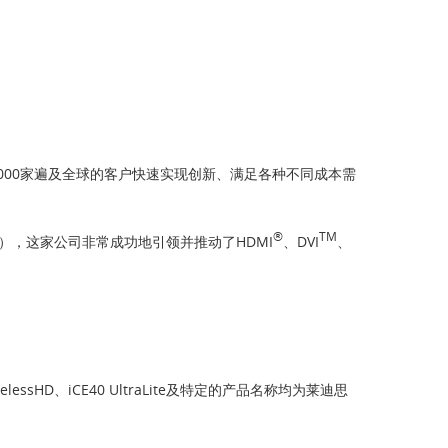
8000家遍及全球的客户快速实现创新、满足各种不同成本需
®
TM
mage），这家公司非常成功地引领并推动了HDMI
、DVI
、
irelessHD、iCE40 UltraLite及特定的产品名称均为莱迪思