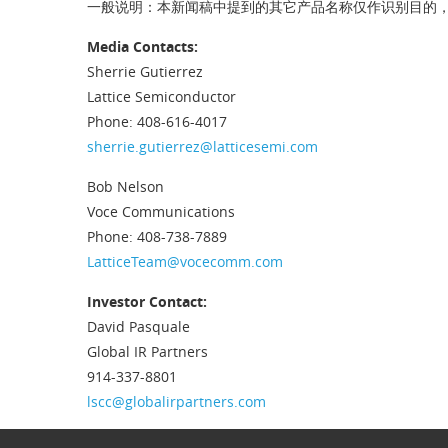
一般说明：本新闻稿中提到的其它产品名称仅作识别目的
Media Contacts:
Sherrie Gutierrez
Lattice Semiconductor
Phone: 408-616-4017
sherrie.gutierrez@latticesemi.com
Bob Nelson
Voce Communications
Phone: 408-738-7889
LatticeTeam@vocecomm.com
Investor Contact:
David Pasquale
Global IR Partners
914-337-8801
lscc@globalirpartners.com