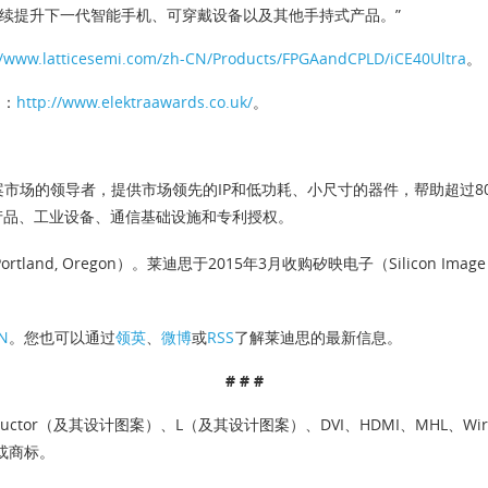
功能以持续提升下一代智能手机、可穿戴设备以及其他手持式产品。”
//www.latticesemi.com/zh-CN/Products/FPGAandCPLD/iCE40Ultra
。
问：
http://www.elektraawards.co.uk/
。
决方案市场的领导者，提供市场领先的IP和低功耗、小尺寸的器件，帮助超过
产品、工业设备、通信基础设施和专利授权。
and, Oregon）。莱迪思于2015年3月收购矽映电子（Silicon I
CN
。您也可以通过
领英
、
微博
或
RSS
了解莱迪思的最新信息。
# # #
ce Semiconductor（及其设计图案）、L（及其设计图案）、DVI、HDMI、MHL、W
或商标。