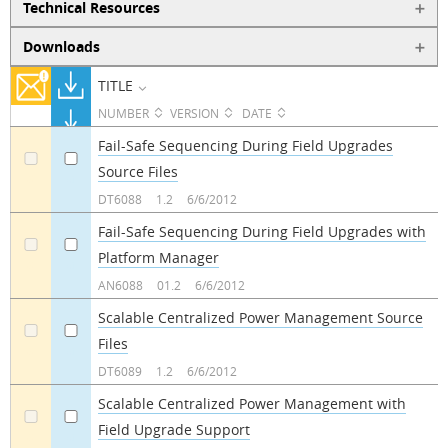
Technical Resources
Downloads
TITLE
NUMBER
VERSION
DATE
Fail-Safe Sequencing During Field Upgrades
Source Files
a
a
DT6088
1.2
6/6/2012
Fail-Safe Sequencing During Field Upgrades with
Platform Manager
a
a
AN6088
01.2
6/6/2012
Scalable Centralized Power Management Source
Files
a
a
DT6089
1.2
6/6/2012
Scalable Centralized Power Management with
Field Upgrade Support
a
a