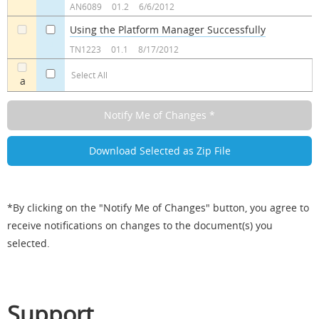
AN6089
01.2
6/6/2012
Using the Platform Manager Successfully
a
a
TN1223
01.1
8/17/2012
Select All
a
*By clicking on the "Notify Me of Changes" button, you agree to
receive notifications on changes to the document(s) you
selected.
Support