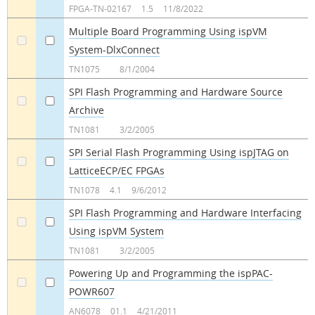
FPGA-TN-02167
1.5
11/8/2022
Multiple Board Programming Using ispVM
System-DlxConnect
a
a
TN1075
8/1/2004
SPI Flash Programming and Hardware Source
Archive
a
a
TN1081
3/2/2005
SPI Serial Flash Programming Using ispJTAG on
LatticeECP/EC FPGAs
a
a
TN1078
4.1
9/6/2012
SPI Flash Programming and Hardware Interfacing
Using ispVM System
a
a
TN1081
3/2/2005
Powering Up and Programming the ispPAC-
POWR607
a
a
AN6078
01.1
4/21/2011