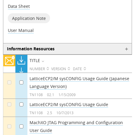
Data Sheet
Application Note
User Manual
Information Resources
TITLE
NUMBER
VERSION
DATE
LatticeECP2/M sysCONFIG Usage Guide (Japanese
Language Version)
a
a
TN1108
02.1
1/15/2009
LatticeECP2/M sysCONFIG Usage Guide
a
a
TN1108
2.5
10/7/2013
MachXO JTAG Programming and Configuration
User Guide
a
a