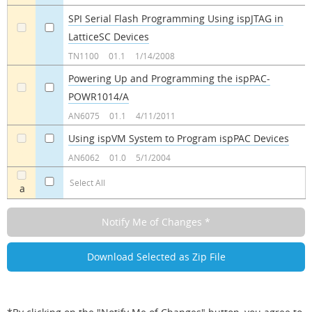
SPI Serial Flash Programming Using ispJTAG in
LatticeSC Devices
a
a
TN1100
01.1
1/14/2008
Powering Up and Programming the ispPAC-
POWR1014/A
a
a
AN6075
01.1
4/11/2011
Using ispVM System to Program ispPAC Devices
a
a
AN6062
01.0
5/1/2004
Select All
a