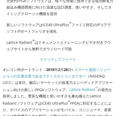
次世代FPGAソフトウェアは、様々な用途に使用できる低消費電力
組込み機器開発に向けた迅速な設計調査、使いやすさ、そしてタ
イミングクロージャ機能を提供
™
新しいソフトウェアはiCE40 UltraPlus
ファミリ対応のIPコアで
ソフトIPポートフォリオを強化
™
Lattice Radiant
はドキュメントとトレーニングビデオ付きでウ
ェブサイトから無料でダウンロード可能
クリックしてツイート
オレゴン州ポートランド－2018年2月26日–
スマート接続ソリュー
ションの主要企業である
ラティスセミコンダクター
（NASDAQ:
LSCC）は本日、幅広いマーケットの低電力エンベデッドアプリケー
™
ション向けの新しいFPGAソフトウェア、
Lattice Radiant
の発売を
発表しました。豊富な機能と使いやすさを兼ね備えたLattice
™
RadiantソフトウェアはiCE40 UltraPlus
FPGAに対応することによ
り、デバイスのアプリケーションがモバイル、コンシューマ、産業