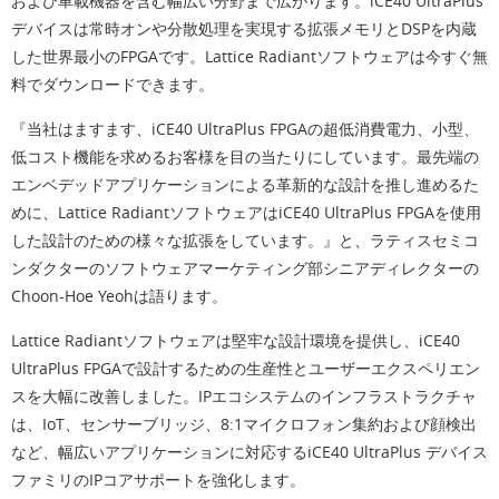
および車載機器を含む幅広い分野まで広がります。iCE40 UltraPlus
デバイスは常時オンや分散処理を実現する拡張メモリとDSPを内蔵
した世界最小のFPGAです。Lattice Radiantソフトウェアは今すぐ無
料でダウンロードできます。
『当社はますます、iCE40 UltraPlus FPGAの超低消費電力、小型、
低コスト機能を求めるお客様を目の当たりにしています。最先端の
エンベデッドアプリケーションによる革新的な設計を推し進めるた
めに、Lattice RadiantソフトウェアはiCE40 UltraPlus FPGAを使用
した設計のための様々な拡張をしています。』と、ラティスセミコ
ンダクターのソフトウェアマーケティング部シニアディレクターの
Choon-Hoe Yeohは語ります。
Lattice Radiantソフトウェアは堅牢な設計環境を提供し、iCE40
UltraPlus FPGAで設計するための生産性とユーザーエクスペリエン
スを大幅に改善しました。IPエコシステムのインフラストラクチャ
は、IoT、センサーブリッジ、8:1マイクロフォン集約および顔検出
など、幅広いアプリケーションに対応するiCE40 UltraPlus デバイス
ファミリのIPコアサポートを強化します。