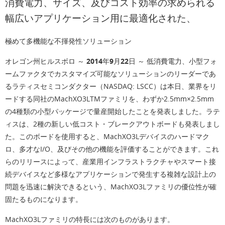
消費電力、サイズ、及びコスト効率の求められる
幅広いアプリケーション用に最適化された、
極めて多機能な不揮発性ソリューション
オレゴン州ヒルスボロ ～ 2014年9月22日 ～
低消費電力、小型フォ
ームファクタでカスタマイズ可能なソリューションのリーダーであ
るラティスセミコンダクター（NASDAQ: LSCC）は本日、業界をリ
ードする同社のMachXO3LTMファミリを、わずか2.5mm×2.5mm
の4種類の小型パッケージで量産開始したことを発表しました。ラテ
ィスは、2種の新しい低コスト・ブレークアウトボードも発表しまし
た。このボードを使用すると、MachXO3Lデバイスのハードマク
ロ、多才なI/O、及びその他の機能を評価することができます。これ
らのリリースによって、産業用インフラストラクチャやスマート接
続デバイスなど多様なアプリケーションで発生する複雑な設計上の
問題を迅速に解決できるという、MachXO3Lファミリの優位性が確
固たるものになります。
MachXO3Lファミリの特長には次のものがあります。