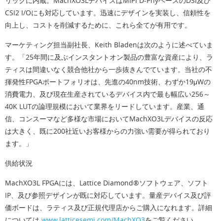
リックに内蔵。MachXO3LデバイスはMIPI D-PhyベースのDSI及び
CSI2 I/Oにも対応しています。迅速にデザインを実装し、信頼性を
向上し、コストを削減するために、これら全てが有用です。
マーケティング担当副社長、Keith Bladenは次のように述べていま
す。「25年間に及ぶインスタントオン製品の豊富な資産により、ラ
ティスは間違いなく競合他社から一歩抜きんでています。当社の不
揮発性FPGAポートフォリオは、先進の40nm技術、わずか19μWの
消費電力、及び現在生産されているデバイス内で最も幅広い256～
40K LUTの論理規模において業界をリードしています。産業、通
信、コンスーマなど多様な市場においてMachXO3Lデバイスの反応
は大きく、既に200社近いお客様からの力強い需要が得られており
ます。」
供給状況
MachXO3L FPGAには、Lattice Diamond®ソフトウェア、ソフト
IP、及び参照デザインが既に対応しています。量産デバイス及び評
価ボードは、ラティス及び正規代理店からご購入になれます。詳細
については
www.latticesemi.com/MachXO3
をご覧ください。