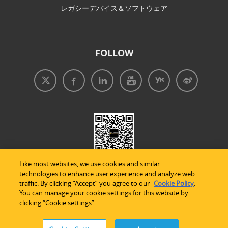
レガシーデバイス＆ソフトウェア
FOLLOW
Like most websites, we use cookies and similar
technologies to enhance user experience and analyze web
traffic. By clicking “Accept” you agree to our
Cookie Policy
.
You can manage your cookie settings for this website by
clicking “Cookie settings”.
免責事項
|
プライバシープリシー
|
クッキーの使用