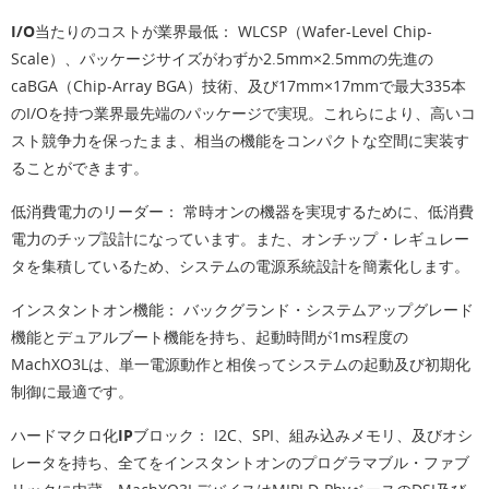
I/O当たりのコストが業界最低：
WLCSP（Wafer-Level Chip-
Scale）、パッケージサイズがわずか2.5mm×2.5mmの先進の
caBGA（Chip-Array BGA）技術、及び17mm×17mmで最大335本
のI/Oを持つ業界最先端のパッケージで実現。これらにより、高いコ
スト競争力を保ったまま、相当の機能をコンパクトな空間に実装す
ることができます。
低消費電力のリーダー：
常時オンの機器を実現するために、低消費
電力のチップ設計になっています。また、オンチップ・レギュレー
タを集積しているため、システムの電源系統設計を簡素化します。
インスタントオン機能：
バックグランド・システムアップグレード
機能とデュアルブート機能を持ち、起動時間が1ms程度の
MachXO3Lは、単一電源動作と相俟ってシステムの起動及び初期化
制御に最適です。
ハードマクロ化IPブロック：
I2C、SPI、組み込みメモリ、及びオシ
レータを持ち、全てをインスタントオンのプログラマブル・ファブ