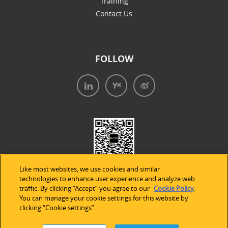
Training
Contact Us
FOLLOW
Like most websites, we use cookies and similar
technologies to enhance user experience and analyze web
traffic. By clicking “Accept” you agree to our
Cookie Policy
.
You can manage your cookie settings for this website by
clicking “Cookie settings”.
法律声明
|
隐私条款
|
Cookie的使用