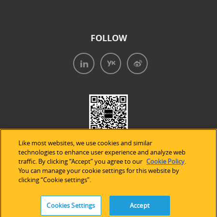
FOLLOW
Like most websites, we use cookies and similar
technologies to enhance user experience and analyze web
traffic. By clicking “Accept” you agree to our
Cookie Policy
.
You can manage your cookie settings for this website by
clicking “Cookie settings”.
法律声明
|
隐私条款
|
Cookie的使用
Cookies Settings
Accept