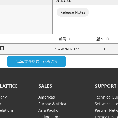
Release Notes
编号
版本
FPGA-RN-02022
1.1
LATTICE
SALES
SUPPORT
any
Americas
Technical Su
m
Europe & Africa
Software Lic
elations
Asia Pacific
Partner Net
Online Store
Legacy Devic