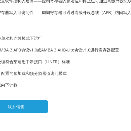
配置软件控制的启停
——控制寄存器的起始位和停止位可通过高级外设总线（A
寄存器写入可访问性
——周期寄存器可通过高级外设总线（APB）访问写入，并在属
在单次和连续模式下运行
BA 3 APB协议v1.0或AMBA 3 AHB-Lite协议v1.0进行寄存器配置
理符合莱迪思中断接口（LINTR）标准
可配置的预加载和预分频器值访问模式
或向下计数
联系销售