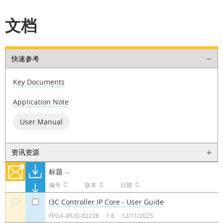
文档
快速参考
Key Documents
Application Note
User Manual
资讯资源
标题
编号
版本
日期
I3C Controller IP Core - User Guide
a
a
FPGA-IPUG-02228
1.6
12/11/2025