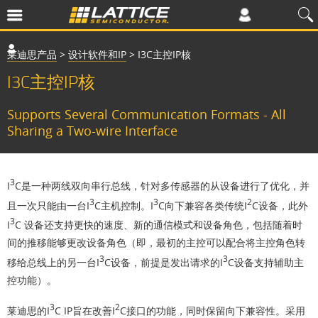
莱迪思产品
>
设计软件和IP
>
I3C主控IP核
I3C主控IP核
Supports Several Communication Formats - All
Sharing a Two-wire Interface
3
I
C是一种两线双向串行总线，针对多传感器的从设备进行了优化，并
3
3
2
且一次只能由一台I
C主机控制。I
C向下兼容各类传统I
C设备，此外
3
I
C 设备还支持更快的速度、新的通信模式和设备角色，包括随着时
间的推移能够更改设备角色（即，最初的主控可以配合将主控角色转
3
3
移给总线上的另一台I
C设备，前提是发出请求的I
C设备支持辅助主
控功能）。
3
2
莱迪思的I
C IP旨在改善I
C接口的功能，同时保留向下兼容性。采用