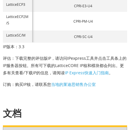
LatticeECP3
CPRI-E3-U4
LatticeECP2M
CPRI-PM-U4
/S
LatticeSC/M
CPRI-SC-U4
IP版本：3.3
评估：下载完整的评估版IP，请访问IPexpress工具并点击工具条上的
IP服务器按钮。所有可下载的LatticeCORE IP核和模块都会列出。更
多有关查看/下载IP的信息，请阅读
IP Express快速入门指南
。
订购：购买IP核，请联系您
当地的莱迪思销售办公室
文档