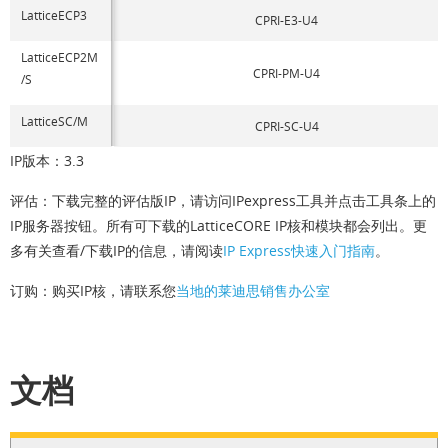
LatticeECP3
CPRI-E3-U4
LatticeECP2M
CPRI-PM-U4
/S
LatticeSC/M
CPRI-SC-U4
IP版本：3.3
评估：下载完整的评估版IP，请访问IPexpress工具并点击工具条上的
IP服务器按钮。所有可下载的LatticeCORE IP核和模块都会列出。更
多有关查看/下载IP的信息，请阅读
IP Express快速入门指南
。
订购：购买IP核，请联系您
当地的莱迪思销售办公室
文档