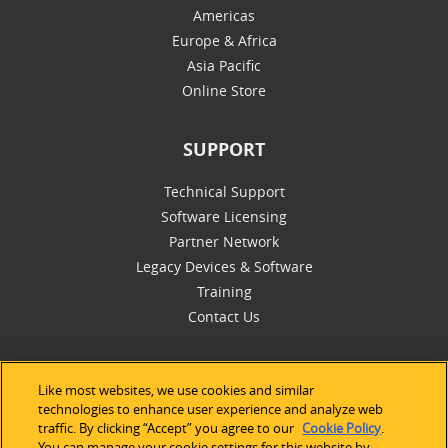
Americas
Europe & Africa
Asia Pacific
Online Store
SUPPORT
Technical Support
Software Licensing
Partner Network
Legacy Devices & Software
Training
Contact Us
Like most websites, we use cookies and similar
FOLLOW
technologies to enhance user experience and analyze web
traffic. By clicking “Accept” you agree to our
Cookie Policy
.
You can manage your cookie settings for this website by