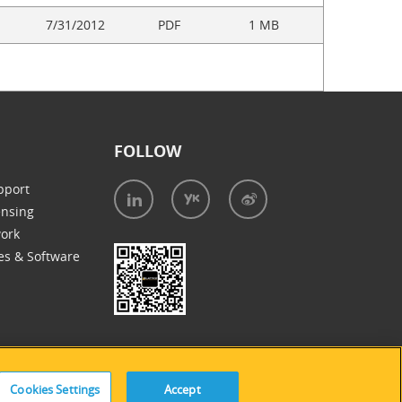
7/31/2012
PDF
1 MB
FOLLOW
pport
ensing
work
es & Software
Cookies Settings
Accept