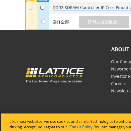
DDR3 SDRAM Controller IP Core Pinout U
a
a
a
选择全部
ABOUT 
Our Comp
Newsroo
Investor R
Careers
Newslette
Like most websites, we use cookies and similar technologies to enhanc
©2026 Lat
clicking “Accept” you agree to our
Cookie Policy
. You can manage your 