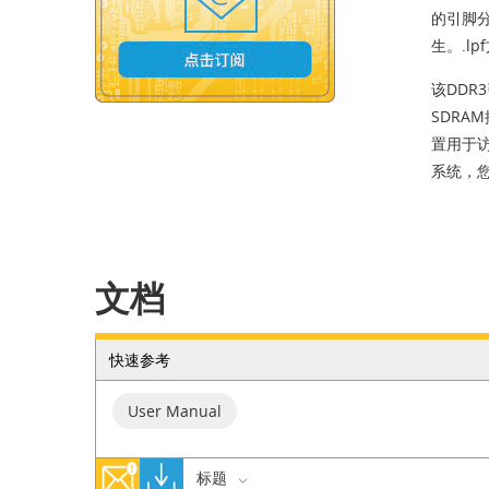
的引脚分
生。.l
该DDR
SDR
置用于访
系统，
文档
快速参考
User Manual
标题