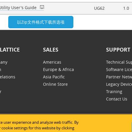
tility User's Guide
UG62
1.0
LATTICE
SALES
SUPPORT
any
Americas
Technical Su
m
Europe & Africa
Software Lic
elations
Asia Pacific
Partner Net
Online Store
Legacy Devic
r
Training
Contact Us
e user experience and analyze web traffic. By
tice Semiconductor
|
法律声明
|
隐私条款
|
网站地图
|
Cookie的使用
cookie settings for this website by clicking