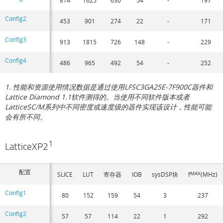
Config2
453
901
274
22
-
171
Config3
913
1815
726
148
-
229
Config4
486
965
492
54
-
252
1. 性能和资源使用情况数据是通过使用LFSC3GA25E-7F900C器件和
Lattice Diamond 1.1软件测得的。当使用不同软件版本或者
LatticeSC/M系列中不同密度或速度级的器件实现该设计，性能可能
会有所不同。
1
LatticeXP2
配置
SLICE
LUT
寄存器
IOB
sysDSP块
f
MAX
(MHz)
Config1
80
152
159
54
3
237
Config2
57
57
114
22
1
292