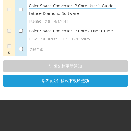
Color Space Converter IP Core User's Guide -
Lattice Diamond Software
a
a
IPUG63
2.0
4/4/2015
Color Space Converter IP Core - User Guide
a
a
FPGA-IPUG-02085
1.7
12/11/2025
选择全部
a