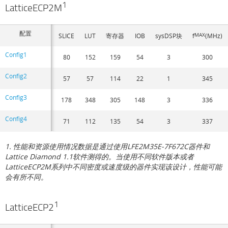
1
LatticeECP2M
配置
SLICE
LUT
寄存器
IOB
sysDSP块
f
MAX
(MHz)
Config1
80
152
159
54
3
300
Config2
57
57
114
22
1
345
Config3
178
348
305
148
3
336
Config4
71
112
135
54
3
337
1. 性能和资源使用情况数据是通过使用LFE2M35E-7F672C器件和
Lattice Diamond 1.1软件测得的。当使用不同软件版本或者
LatticeECP2M系列中不同密度或速度级的器件实现该设计，性能可能
会有所不同。
1
LatticeECP2