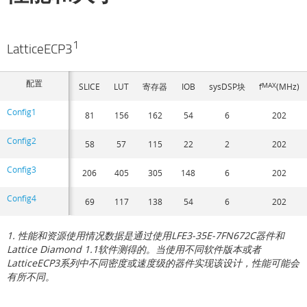
1
LatticeECP3
配置
SLICE
LUT
寄存器
IOB
sysDSP块
f
MAX
(MHz)
Config1
81
156
162
54
6
202
Config2
58
57
115
22
2
202
Config3
206
405
305
148
6
202
Config4
69
117
138
54
6
202
1. 性能和资源使用情况数据是通过使用LFE3-35E-7FN672C器件和
Lattice Diamond 1.1软件测得的。当使用不同软件版本或者
LatticeECP3系列中不同密度或速度级的器件实现该设计，性能可能会
有所不同。