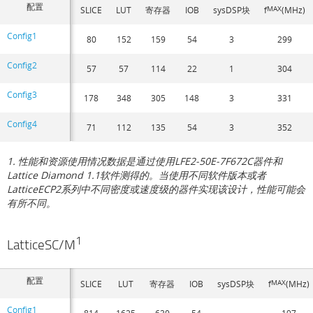
配置
SLICE
LUT
寄存器
IOB
sysDSP块
f
MAX
(MHz)
Config1
80
152
159
54
3
299
Config2
57
57
114
22
1
304
Config3
178
348
305
148
3
331
Config4
71
112
135
54
3
352
1. 性能和资源使用情况数据是通过使用LFE2-50E-7F672C器件和
Lattice Diamond 1.1软件测得的。当使用不同软件版本或者
LatticeECP2系列中不同密度或速度级的器件实现该设计，性能可能会
有所不同。
1
LatticeSC/M
配置
SLICE
LUT
寄存器
IOB
sysDSP块
f
MAX
(MHz)
Config1
814
1625
630
54
-
197