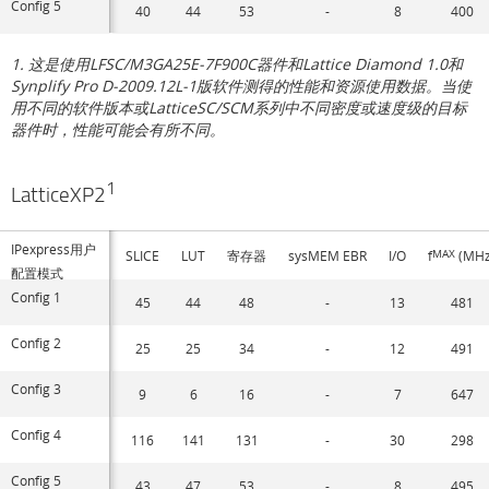
Config 5
40
44
53
-
8
400
1. 这是使用LFSC/M3GA25E-7F900C器件和Lattice Diamond 1.0和
Synplify Pro D-2009.12L-1版软件测得的性能和资源使用数据。当使
用不同的软件版本或LatticeSC/SCM系列中不同密度或速度级的目标
器件时，性能可能会有所不同。
1
LatticeXP2
IPexpress用户
SLICE
LUT
寄存器
sysMEM EBR
I/O
f
MAX
(MHz
配置模式
Config 1
45
44
48
-
13
481
Config 2
25
25
34
-
12
491
Config 3
9
6
16
-
7
647
Config 4
116
141
131
-
30
298
Config 5
43
47
53
-
8
495