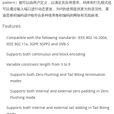
pattern）都可以由用户定义，以满足其应用需求。码率和打孔模式也
可以通过输入端口进行动态更改，为IP的使用提供更大的灵活性。莱
迪思卷积编码器IP核符合多种使用卷积编码的网络和无线标准。
Features
Compatible with the following standards: IEEE 802.16-2004,
IEEE 802.11a, 3GPP, 3GPP2 and DVB-S
Supports both continuous and block encoding
Variable constraint length from 3 to 9
Supports both Zero Flushing and Tail Biting termination
modes
Supports both internal and external zero padding in Zero
Flushing mode
Supports both internal and external tail adding in Tail Biting
mode