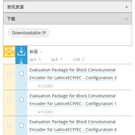
资讯资源
下载
Downloadable IP
标题
编号
版本
日期
Evaluation Package for Block Convolutional
Encoder for LatticeECP/EC - Configuration 3
a
a
4/1/2005
Evaluation Package for Block Convolutional
Encoder for LatticeECP/EC - Configuration 1
a
a
4/1/2005
Evaluation Package for Block Convolutional
Encoder for LatticeECP/EC - Configuration 4
a
a