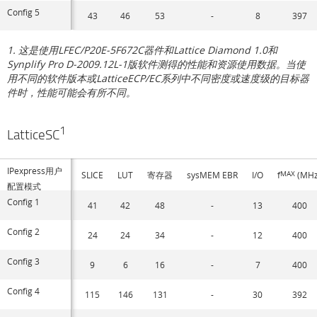
Config 5
43
46
53
-
8
397
1. 这是使用LFEC/P20E-5F672C器件和Lattice Diamond 1.0和
Synplify Pro D-2009.12L-1版软件测得的性能和资源使用数据。当使
用不同的软件版本或LatticeECP/EC系列中不同密度或速度级的目标器
件时，性能可能会有所不同。
1
LatticeSC
IPexpress用户
SLICE
LUT
寄存器
sysMEM EBR
I/O
f
MAX
(MHz
配置模式
Config 1
41
42
48
-
13
400
Config 2
24
24
34
-
12
400
Config 3
9
6
16
-
7
400
Config 4
115
146
131
-
30
392