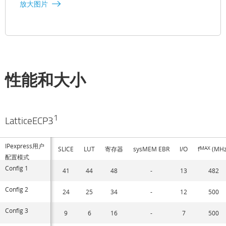
放大图片
性能和大小
1
LatticeECP3
IPexpress用户
SLICE
LUT
寄存器
sysMEM EBR
I/O
f
MAX
(MHz
配置模式
Config 1
41
44
48
-
13
482
Config 2
24
25
34
-
12
500
Config 3
9
6
16
-
7
500