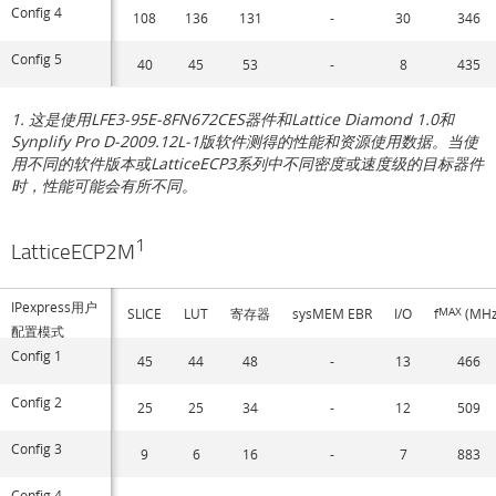
Config 4
108
136
131
-
30
346
Config 5
40
45
53
-
8
435
1. 这是使用LFE3-95E-8FN672CES器件和Lattice Diamond 1.0和
Synplify Pro D-2009.12L-1版软件测得的性能和资源使用数据。当使
用不同的软件版本或LatticeECP3系列中不同密度或速度级的目标器件
时，性能可能会有所不同。
1
LatticeECP2M
IPexpress用户
SLICE
LUT
寄存器
sysMEM EBR
I/O
f
MAX
(MHz
配置模式
Config 1
45
44
48
-
13
466
Config 2
25
25
34
-
12
509
Config 3
9
6
16
-
7
883
Config 4