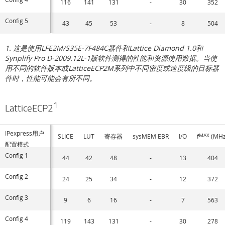
116
141
131
-
30
352
Config 5
43
45
53
-
8
504
1. 这是使用LFE2M/S35E-7F484C器件和Lattice Diamond 1.0和
Synplify Pro D-2009.12L-1版软件测得的性能和资源使用数据。当使
用不同的软件版本或LatticeECP2M系列中不同密度或速度级的目标器
件时，性能可能会有所不同。
1
LatticeECP2
IPexpress用户
SLICE
LUT
寄存器
sysMEM EBR
I/O
f
MAX
(MHz
配置模式
Config 1
44
42
48
-
13
404
Config 2
24
25
34
-
12
372
Config 3
9
6
16
-
7
563
Config 4
119
143
131
-
30
278