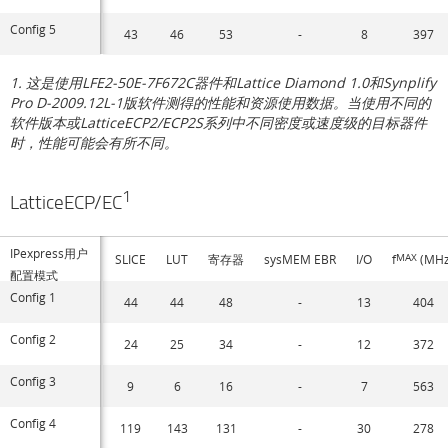
Config 5
43
46
53
-
8
397
1. 这是使用LFE2-50E-7F672C器件和Lattice Diamond 1.0和Synplify
Pro D-2009.12L-1版软件测得的性能和资源使用数据。当使用不同的
软件版本或LatticeECP2/ECP2S系列中不同密度或速度级的目标器件
时，性能可能会有所不同。
1
LatticeECP/EC
IPexpress用户
SLICE
LUT
寄存器
sysMEM EBR
I/O
f
MAX
(MHz
配置模式
Config 1
44
44
48
-
13
404
Config 2
24
25
34
-
12
372
Config 3
9
6
16
-
7
563
Config 4
119
143
131
-
30
278