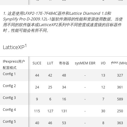
1. 这是使用LFXP2-17E-7F484C器件和Lattice Diamond 1.0和
Synplify Pro D-2009.12L-1版软件测得的性能和资源使用数据。当使
用不同的软件版本或LatticeXP2系列中不同密度或速度级的目标器件
时，性能可能会有所不同。
1
LatticeXP
IPexpress用户
SLICE
LUT
寄存器
sysMEM EBR
I/O
f
MAX
(MHz
配置模式
Config 1
44
42
48
-
13
327
Config 2
24
25
34
-
12
361
Config 3
9
6
16
-
7
589
Config 4
115
127
131
-
30
250
Config 5
40
46
53
-
8
363