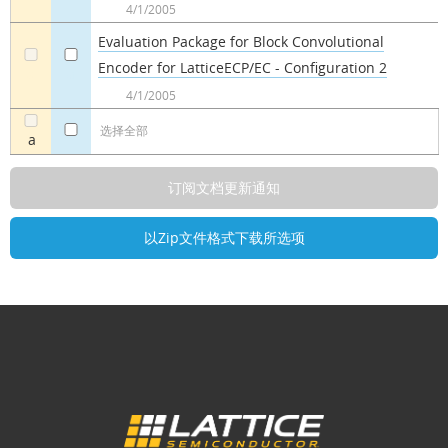
4/1/2005
Evaluation Package for Block Convolutional
Encoder for LatticeECP/EC - Configuration 2
a
a
4/1/2005
选择全部
a