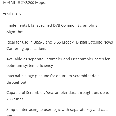
数据吞吐量高达200 Mbps。
Features
Implements ETSI specified DVB Common Scrambling
Algorithm
Ideal for use in BISS-E and BISS Mode-1 Digital Satellite News
Gathering applications
Available as separate Scrambler and Descrambler cores for
optimum system efficiency
Internal 3-stage pipeline for optimum Scrambler data
throughput
Capable of Scrambler/Descrambler data throughputs up to
200 Mbps
Simple interfacing to user logic with separate key and data
ports