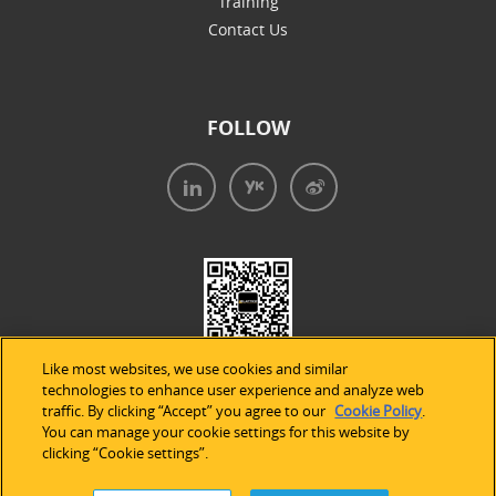
Training
Contact Us
FOLLOW
Like most websites, we use cookies and similar
technologies to enhance user experience and analyze web
traffic. By clicking “Accept” you agree to our
Cookie Policy
.
You can manage your cookie settings for this website by
clicking “Cookie settings”.
法律声明
|
隐私条款
|
Cookie的使用