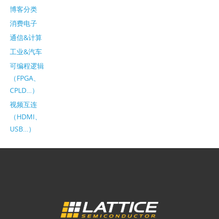
博客分类
消费电子
通信&计算
工业&汽车
可编程逻辑
（FPGA、
CPLD…）
视频互连
（HDMI、
USB…）