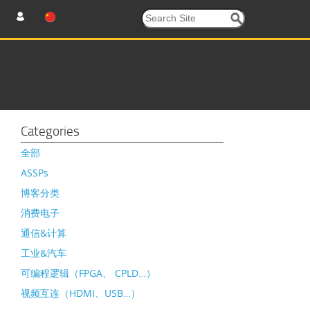
Categories
全部
ASSPs
博客分类
消费电子
通信&计算
工业&汽车
可编程逻辑（FPGA、 CPLD…）
视频互连（HDMI、USB…）