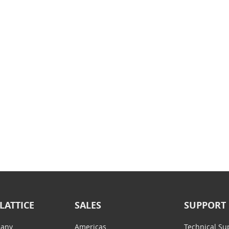
LATTICE
SALES
SUPPORT
any
Americas
Technical Su