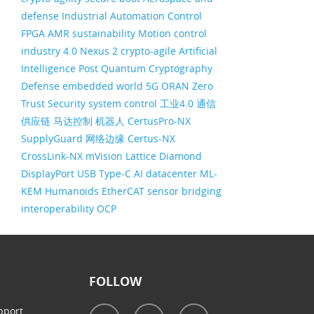
defense
Industrial Automation
Control
FPGA
AMR
sustainability
Motion control
industry 4.0
Nexus 2
crypto-agile
Artificial
Intelligence
Post Quantum Cryptography
Defense
embedded world
5G ORAN
Zero
Trust Security
system control
工业4.0
通信
供应链
马达控制
机器人
CertusPro-NX
SupplyGuard
网络边缘
Certus-NX
CrossLink-NX
mVision
Lattice Diamond
DisplayPort
USB Type-C
AI datacenter
ML-
KEM
Humanoids
EtherCAT
sensor bridging
interoperability
OCP
FOLLOW
pport