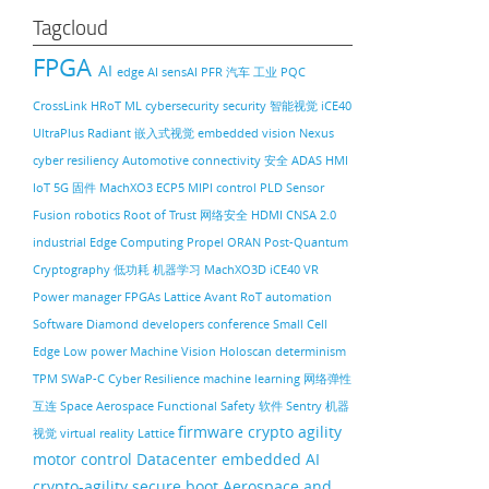
Tagcloud
FPGA
AI
edge AI
sensAI
PFR
汽车
工业
PQC
CrossLink
HRoT
ML
cybersecurity
security
智能视觉
iCE40
UltraPlus
Radiant
嵌入式视觉
embedded vision
Nexus
cyber resiliency
Automotive
connectivity
安全
ADAS
HMI
IoT
5G
固件
MachXO3
ECP5
MIPI
control PLD
Sensor
Fusion
robotics
Root of Trust
网络安全
HDMI
CNSA 2.0
industrial
Edge Computing
Propel
ORAN
Post-Quantum
Cryptography
低功耗
机器学习
MachXO3D
iCE40
VR
Power manager
FPGAs
Lattice Avant
RoT
automation
Software
Diamond
developers conference
Small Cell
Edge
Low power
Machine Vision
Holoscan
determinism
TPM
SWaP-C
Cyber Resilience
machine learning
网络弹性
互连
Space
Aerospace
Functional Safety
软件
Sentry
机器
firmware
crypto agility
视觉
virtual reality
Lattice
motor control
Datacenter
embedded AI
crypto-agility
secure boot
Aerospace and