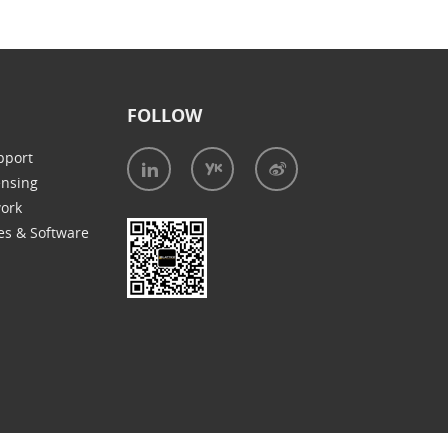
FOLLOW
pport
ensing
work
es & Software