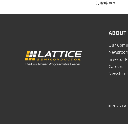
没有账户？
ABOUT 
Our Comp
Newsroo
Investor R
Careers
Newslette
©2026 Lat