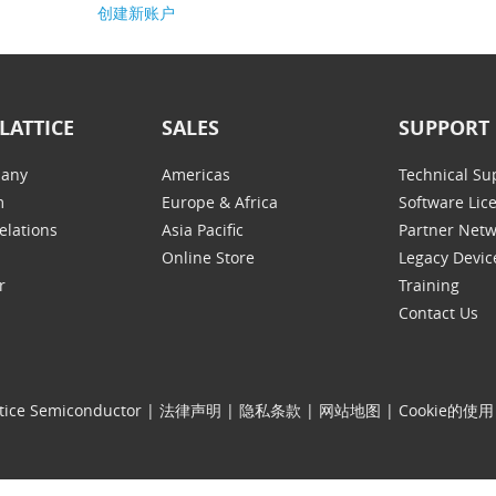
创建新账户
LATTICE
SALES
SUPPORT
any
Americas
Technical Su
m
Europe & Africa
Software Lic
elations
Asia Pacific
Partner Net
Online Store
Legacy Devic
r
Training
Contact Us
tice Semiconductor
|
法律声明
|
隐私条款
|
网站地图
|
Cookie的使用